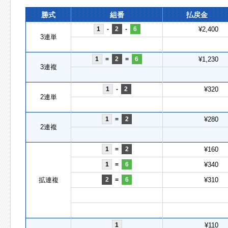
勝式
組番
払戻金
1
-
2
-
6
¥2,400
3連単
1
=
2
=
6
¥1,230
3連複
1
-
2
¥320
2連単
1
=
2
¥280
2連複
1
=
2
¥160
1
=
6
¥340
拡連複
2
=
6
¥310
1
¥110