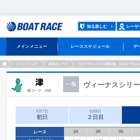
知る楽しむ
レーサ
メインメニュー
レーススケジュール
デ
HOME
メインメニュー
本日のレース
ヴィーナスシリーズ第６戦 ＢＯＡＴＢｏ
ヴィーナスシリー
6月7日
6月8日
初日
２日目
レース
1R
2R
3R