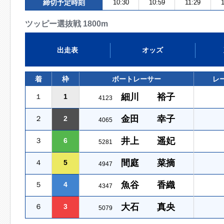
締切予定時刻
10:30
10:59
11:29
ツッピー選抜戦 1800m
出走表
オッズ
着
枠
ボートレーサー
レ
細川 裕子
１
1
4123
金田 幸子
２
2
4065
井上 遥妃
３
6
5281
間庭 菜摘
４
5
4947
魚谷 香織
５
4
4347
大石 真央
６
3
5079