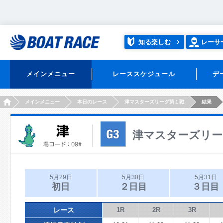
知る楽しむ
レーサ
メインメニュー
レーススケジュール
デ
HOME
メインメニュー
本日のレース
津マスターズリーグ第１戦
結果
津マスターズリー
5月29日
5月30日
5月31日
初日
２日目
３日目
レース
1R
2R
3R