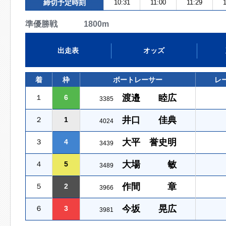
締切予定時刻
10:31
11:00
11:29
準優勝戦 1800m
出走表
オッズ
着
枠
ボートレーサー
レ
渡邉 睦広
１
6
3385
井口 佳典
２
1
4024
大平 誉史明
３
4
3439
大場 敏
４
5
3489
作間 章
５
2
3966
今坂 晃広
６
3
3981