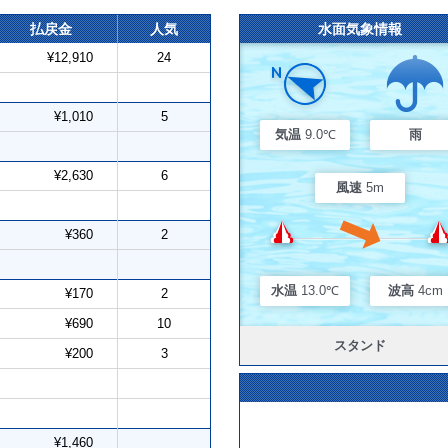
払戻金
人気
水面気象情報
¥12,910
24
¥1,010
5
気温
9.0℃
雨
¥2,630
6
風速
5m
¥360
2
水温
13.0℃
波高
4cm
¥170
2
¥690
10
スタンド
¥200
3
¥1,460