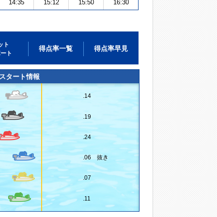
14:35
15:12
15:50
16:30
ット
得点率一覧
得点率早見
ポート
スタート情報
.14
.19
.24
.06 抜き
.07
.11