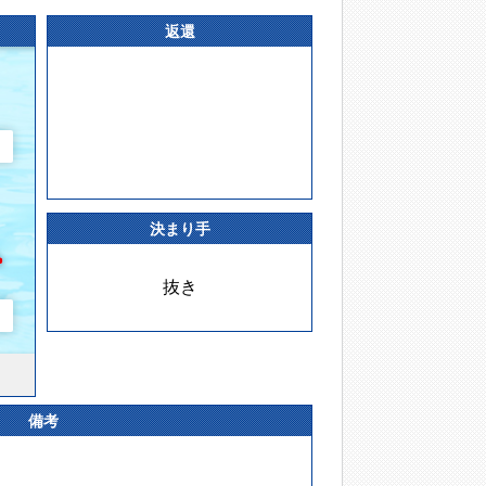
返還
決まり手
抜き
備考