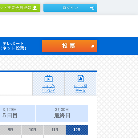
ット投票会員登録
ログイン
テレボート
投票
（ネット投票）
ライブ&
レース場
リプレイ
データ
3月29日
3月30日
５日目
最終日
9R
10R
11R
12R