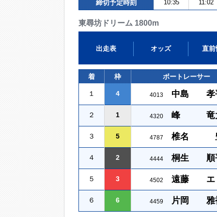
締切予定時刻
10:35
11:02
東尋坊ドリーム 1800m
出走表
オッズ
直前
着
枠
ボートレーサー
中島 孝
１
4
4013
峰 竜
２
1
4320
椎名 
３
5
4787
桐生 順
４
2
4444
遠藤 エ
５
3
4502
片岡 雅
６
6
4459