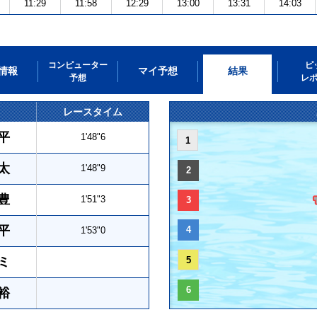
11:29
11:58
12:29
13:00
13:31
14:03
コンピューター
ピ
情報
マイ予想
結果
予想
レ
レースタイム
平
1'48"6
1
太
1'48"9
2
豊
1'51"3
3
平
4
1'53"0
ミ
5
6
裕