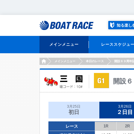
知る楽し
メインメニュー
レーススケジュ
HOME
メインメニュー
本日のレース
開設６９周年
開設６
3月25日
3月26日
初日
２日目
レース
1R
2R