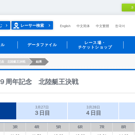
ネ
む
レーサー検索
English
中文简体
中文繁體
한국어
レース場・
ール
データファイル
チケットショップ
記念 北陸艇王決戦
結果
９周年記念 北陸艇王決戦
3月27日
3月28日
３日目
４日目
3R
4R
5R
6R
7R
8R