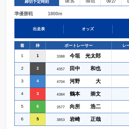
締切予定時刻
08:35
09:01
09:27
0
準優勝戦 1800m
出走表
オッズ
着
枠
ボートレーサー
レ
今垣 光太郎
１
1
3388
田中 和也
２
2
4357
河野 大
３
4
4704
鶴本 崇文
４
3
4384
向所 浩二
５
6
3577
岩崎 正哉
６
5
3853