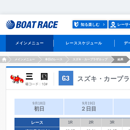
知る楽しむ
レーサ
メインメニュー
レーススケジュール
デ
HOME
メインメニュー
本日のレース
スズキ・カープラザカップ
結果
スズキ・カープ
9月18日
9月19日
初日
２日目
レース
1R
2R
3R