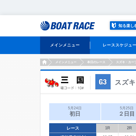
知る楽し
メインメニュー
レーススケジュ
HOME
メインメニュー
本日のレース
スズキ・カー
スズキ
5月24日
5月25日
初日
２日目
レース
1R
2R