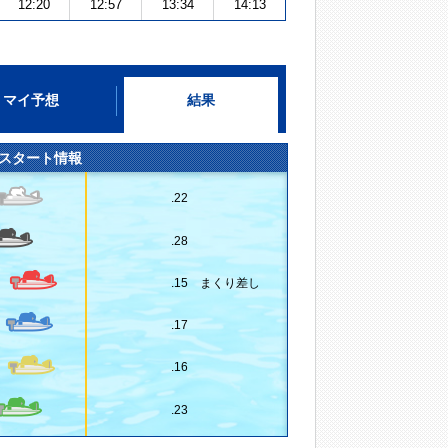
12:20
12:57
13:34
14:13
マイ予想
結果
スタート情報
.22
.28
.15 まくり差し
.17
.16
.23