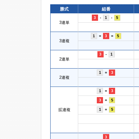
勝式
組番
3
-
1
-
5
3連単
1
=
3
=
5
3連複
3
-
1
2連単
1
=
3
2連複
1
=
3
3
=
5
拡連複
1
=
5
3