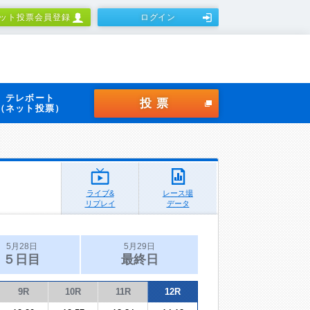
ット投票会員登録
ログイン
テレボート
投票
（ネット投票）
ライブ&
レース場
リプレイ
データ
5月28日
5月29日
５日目
最終日
9R
10R
11R
12R