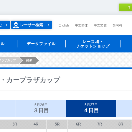
ネ
む
レーサー検索
English
中文简体
中文繁體
한국어
レース場・
ール
データファイル
チケットショップ
プラザカップ
結果
・カープラザカップ
5月26日
5月27日
３日目
４日目
3R
4R
5R
6R
7R
8R