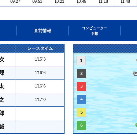
09:27
09:53
10:21
10:49
11:18
11:48
コンピューター
直前情報
予想
レースタイム
次
1'15"3
1
郎
1'16"6
2
太
1'16"6
3
之
4
1'17"0
郎
5
6
誠