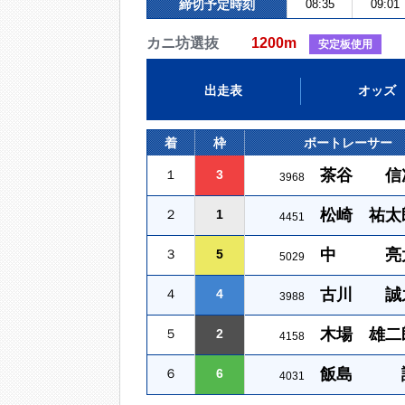
締切予定時刻
08:35
09:01
カニ坊選抜
1200m
安定板使用
出走表
オッズ
着
枠
ボートレーサー
茶谷 信
１
3
3968
松崎 祐太
２
1
4451
中 亮
３
5
5029
古川 誠
４
4
3988
木場 雄二
５
2
4158
飯島 
６
6
4031