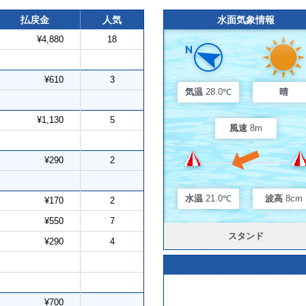
払戻金
人気
水面気象情報
¥4,880
18
¥610
3
気温
28.0℃
晴
¥1,130
5
風速
8m
¥290
2
水温
21.0℃
波高
8cm
¥170
2
¥550
7
スタンド
¥290
4
¥700