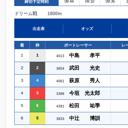
締切予定時刻
08:44
09:10
09:36
1
ドリーム戦 1800m
出走表
オッズ
着
枠
ボートレーサー
レ
中島 孝平
１
1
4013
武田 光史
２
2
3654
萩原 秀人
３
4
4061
今垣 光太郎
４
3
3388
松田 祐季
５
6
4391
中辻 博訓
６
5
3833