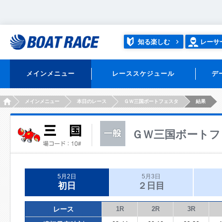
知る楽しむ
レーサ
メインメニュー
レーススケジュール
デ
HOME
メインメニュー
本日のレース
ＧＷ三国ボートフェスタ
結果
ＧＷ三国ボートフ
5月2日
5月3日
初日
２日目
レース
1R
2R
3R