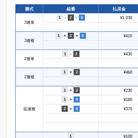
勝式
組番
払戻金
1
-
2
-
4
¥1,030
3連単
1
=
2
=
4
¥410
3連複
1
-
2
¥430
2連単
1
=
2
¥460
2連複
1
=
2
¥230
1
=
4
¥180
拡連複
2
=
4
¥370
1
¥100