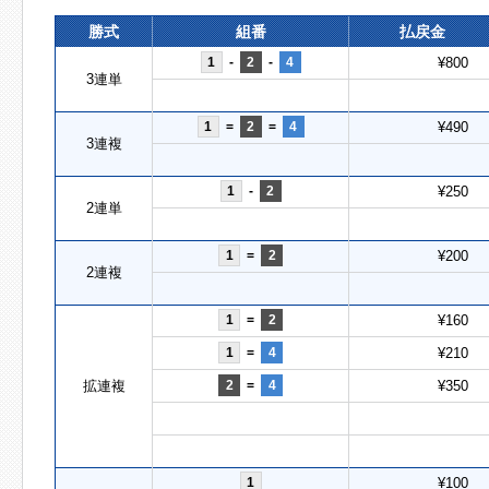
勝式
組番
払戻金
1
-
2
-
4
¥800
3連単
1
=
2
=
4
¥490
3連複
1
-
2
¥250
2連単
1
=
2
¥200
2連複
1
=
2
¥160
1
=
4
¥210
拡連複
2
=
4
¥350
1
¥100