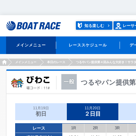
知る楽しむ
レーサ
メインメニュー
レーススケジュール
デ
HOME
メインメニュー
本日のレース
つるやパン提供第４回みんな大好き！サラ
つるやパン提供第
11月19日
11月20日
初日
２日目
レース
1R
2R
3R