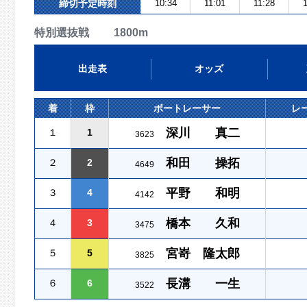
締切予定時刻
10:34
11:01
11:28
特別選抜戦 1800m
出走表
オッズ
着
枠
ボートレーサー
レ
深川 真二
１
1
3623
和田 操拓
２
2
4649
平野 和明
３
4
4142
橋本 久和
４
3
3475
宮嵜 隆太郎
５
5
3825
長溝 一生
６
6
3522