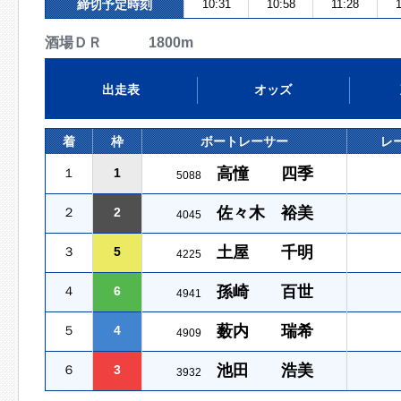
締切予定時刻
10:31
10:58
11:28
1
酒場ＤＲ 1800m
出走表
オッズ
着
枠
ボートレーサー
レ
高憧 四季
１
1
5088
佐々木 裕美
２
2
4045
土屋 千明
３
5
4225
孫崎 百世
４
6
4941
薮内 瑞希
５
4
4909
池田 浩美
６
3
3932