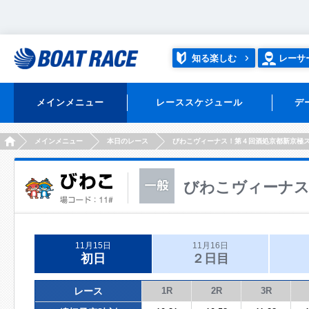
知る楽しむ
レーサ
メインメニュー
レーススケジュール
デ
HOME
メインメニュー
本日のレース
びわこヴィーナス！第４回酒処京都新京極
びわこヴィーナス
11月15日
11月16日
初日
２日目
レース
1R
2R
3R