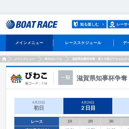
知る楽しむ
レーサ
メインメニュー
レーススケジュール
デ
HOME
メインメニュー
本日のレース
滋賀県知事杯争奪 第２５回ビナちゃんカ
滋賀県知事杯争奪
4月23日
4月24日
初日
２日目
レース
1R
2R
3R