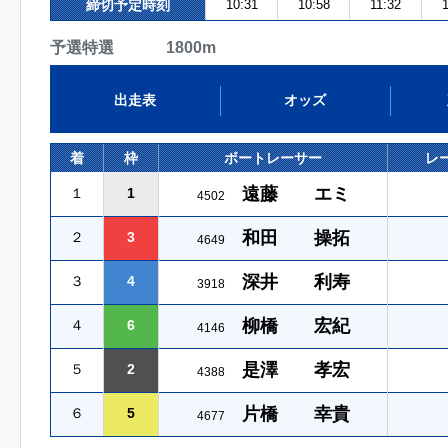
締切予定時刻
10:31
10:58
11:32
1
予選特選 1800m
出走表
オッズ
着
枠
ボートレーサー
レ
遠藤 エミ
１
1
4502
和田 操拓
２
3
4649
深井 利寿
３
4
3918
柳橋 宏紀
４
6
4146
是澤 孝宏
５
2
4388
片橋 幸貴
６
5
4677