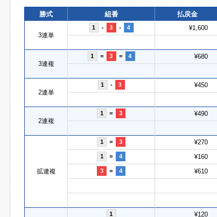
勝式
組番
払戻金
1
-
3
-
4
¥1,600
3連単
1
=
3
=
4
¥680
3連複
1
-
3
¥450
2連単
1
=
3
¥490
2連複
1
=
3
¥270
1
=
4
¥160
拡連複
3
=
4
¥610
1
¥120