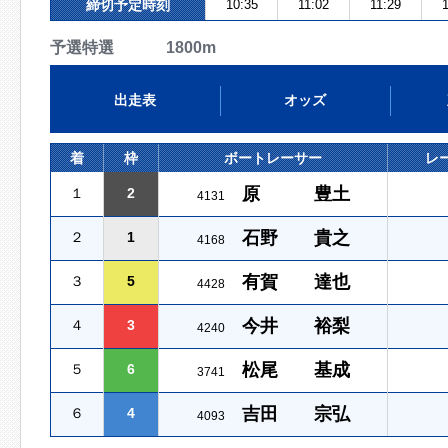
締切予定時刻
10:35
11:02
11:29
予選特選 1800m
出走表
オッズ
着
枠
ボートレーサー
レ
原 豊土
１
2
4131
石野 貴之
２
1
4168
有賀 達也
３
5
4428
今井 裕梨
４
3
4240
松尾 基成
５
6
3741
吉田 宗弘
６
4
4093