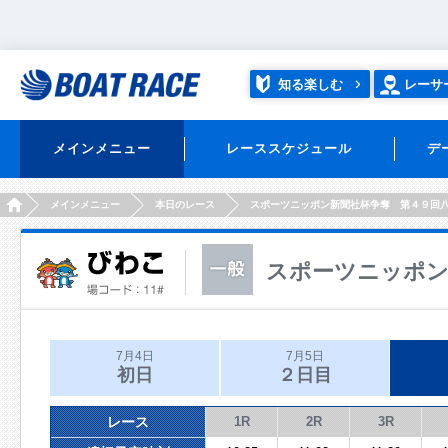
知る楽しむ
レーサ
メインメニュー
レーススケジュール
デ
HOME
メインメニュー
本日のレース
スポーツニッポン新聞社杯争奪 第４９回
スポーツニッポン
7月4日
7月5日
初日
２日目
レース
1R
2R
3R