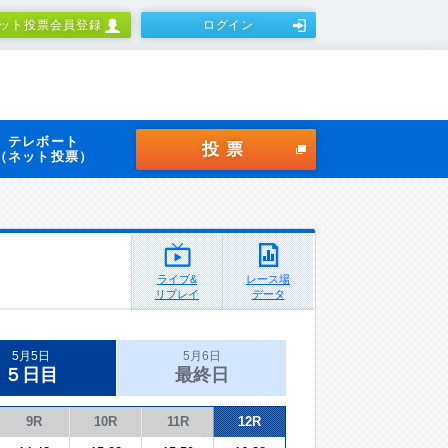
ット投票会員登録
ログイン
テレボート
投票
（ネット投票）
ライブ&
レース場
リプレイ
データ
5月5日
5月6日
５日目
最終日
9R
10R
11R
12R