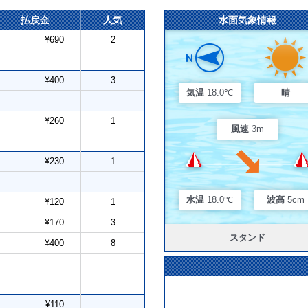
払戻金
人気
水面気象情報
¥690
2
¥400
3
気温
18.0℃
晴
¥260
1
風速
3m
¥230
1
水温
18.0℃
波高
5cm
¥120
1
¥170
3
スタンド
¥400
8
¥110