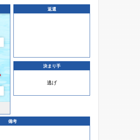
返還
決まり手
逃げ
備考