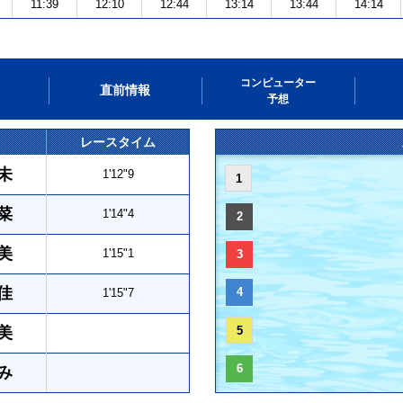
11:39
12:10
12:44
13:14
13:44
14:14
コンピューター
直前情報
予想
レースタイム
未
1'12"9
1
菜
1'14"4
2
美
1'15"1
3
佳
4
1'15"7
美
5
6
み