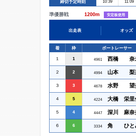
締切予定時刻
10:39
11:09
準優勝戦
1200m
安定板使用
出走表
オッズ
着
枠
ボートレーサー
西橋 奈
１
1
4961
山本 梨
２
2
4994
水野 望
３
3
4678
大橋 栄里
４
5
4224
深川 麻奈
５
4
4447
角 ひと
６
6
3334