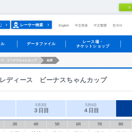
ネ
む
レーサー検索
English
中文简体
中文繁體
한국어
レース場・
ール
データファイル
チケットショップ
ース ビーナスちゃんカップ
結果
レディース ビーナスちゃんカップ
5月3日
5月4日
３日目
４日目
3R
4R
5R
6R
7R
8R