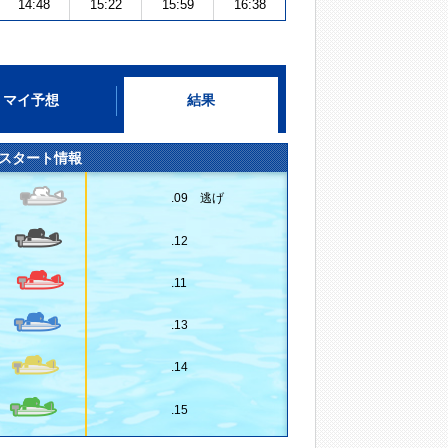
14:48
15:22
15:59
16:38
マイ予想
結果
スタート情報
.09 逃げ
.12
.11
.13
.14
.15