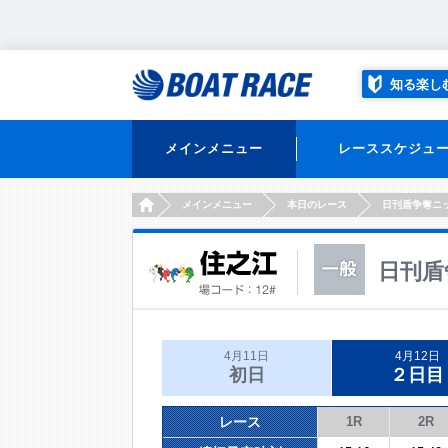
知る楽し
メインメニュー
レーススケジュ
HOME
メインメニュー
本日のレース
日刊盾争奪ニ
日刊盾
4月11日
4月12日
初日
２日目
レース
1R
2R