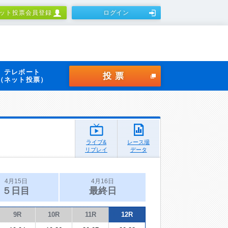
ット投票会員登録
ログイン
テレボート
投票
（ネット投票）
ライブ&
レース場
リプレイ
データ
4月15日
4月16日
５日目
最終日
9R
10R
11R
12R