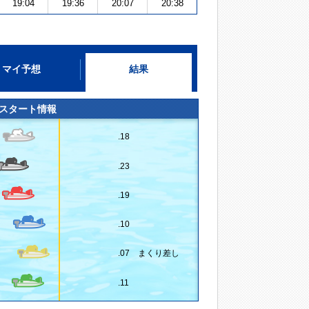
19:04
19:36
20:07
20:38
マイ予想
結果
スタート情報
.18
.23
.19
.10
.07 まくり差し
.11