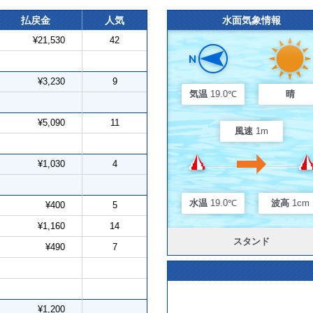
払戻金
人気
水面気象情報
¥21,530
42
¥3,230
9
気温
19.0℃
晴
¥5,090
11
風速
1m
¥1,030
4
水温
19.0℃
波高
1cm
¥400
5
¥1,160
14
スタンド
¥490
7
¥1,200