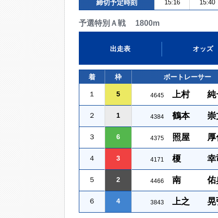
締切予定時刻
15:16
15:40
予選特別Ａ戦 1800m
出走表
オッズ
着
枠
ボートレーサー
上村 純
１
5
4645
鶴本 崇
２
1
4384
照屋 厚
３
6
4375
榎 幸
４
3
4171
南 佑
５
2
4466
上之 晃
６
4
3843