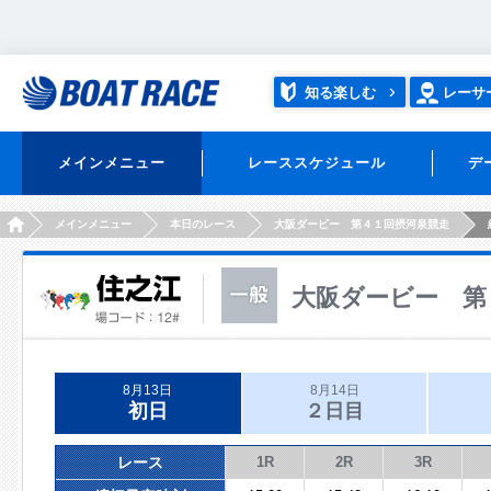
知る楽しむ
レーサ
メインメニュー
レーススケジュール
デ
HOME
メインメニュー
本日のレース
大阪ダービー 第４１回摂河泉競走
大阪ダービー 第
8月13日
8月14日
初日
２日目
レース
1R
2R
3R