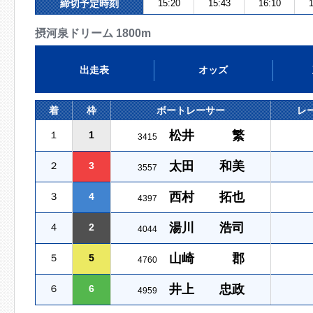
締切予定時刻
15:20
15:43
16:10
1
摂河泉ドリーム 1800m
出走表
オッズ
着
枠
ボートレーサー
レ
松井 繁
１
1
3415
太田 和美
２
3
3557
西村 拓也
３
4
4397
湯川 浩司
４
2
4044
山崎 郡
５
5
4760
井上 忠政
６
6
4959