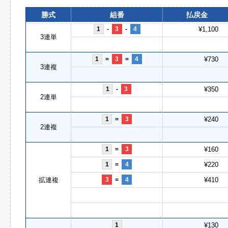
勝式
組番
払戻金
1
-
3
-
4
¥1,100
3連単
1
=
3
=
4
¥730
3連複
1
-
3
¥350
2連単
1
=
3
¥240
2連複
1
=
3
¥160
1
=
4
¥220
拡連複
3
=
4
¥410
1
¥130