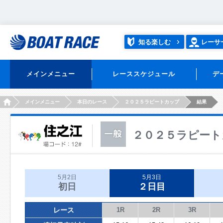
知る楽しむ
レーサ
メインメニュー
レーススケジュール
デ
HOME
メインメニュー
本日のレース
２０２５ラピートカップ
結果
２０２５ラピート
5月2日
5月3日
初日
２日目
レース
1R
2R
3R