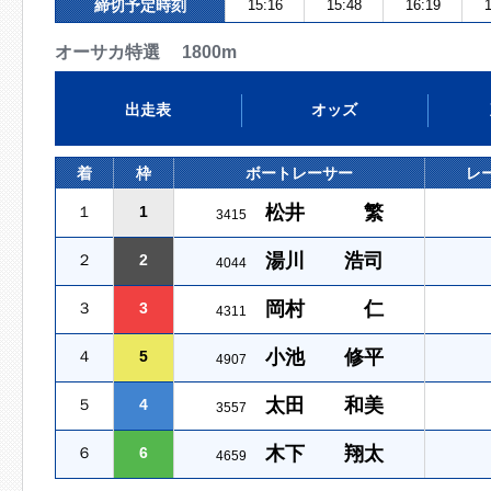
締切予定時刻
15:16
15:48
16:19
1
オーサカ特選 1800m
出走表
オッズ
着
枠
ボートレーサー
レ
松井 繁
１
1
3415
湯川 浩司
２
2
4044
岡村 仁
３
3
4311
小池 修平
４
5
4907
太田 和美
５
4
3557
木下 翔太
６
6
4659