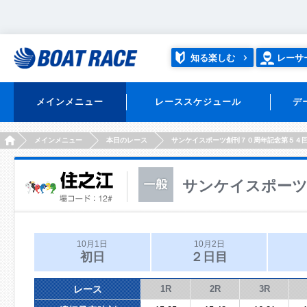
知る楽しむ
レーサ
メインメニュー
レーススケジュール
デ
HOME
メインメニュー
本日のレース
サンケイスポーツ創刊７０周年記念第５４
サンケイスポーツ
10月1日
10月2日
初日
２日目
レース
1R
2R
3R