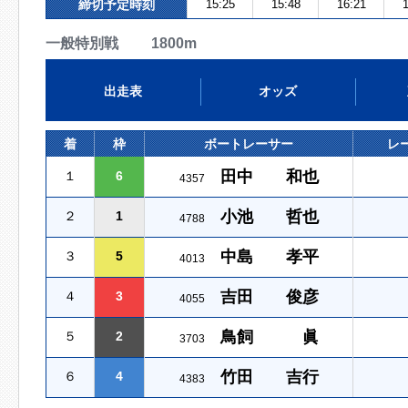
締切予定時刻
15:25
15:48
16:21
1
一般特別戦 1800m
出走表
オッズ
着
枠
ボートレーサー
レ
田中 和也
１
6
4357
小池 哲也
２
1
4788
中島 孝平
３
5
4013
吉田 俊彦
４
3
4055
鳥飼 眞
５
2
3703
竹田 吉行
６
4
4383