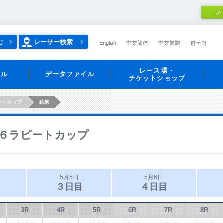
ネ
む
レーサー検索
English
中文简体
中文繁體
한국어
レース場・
ール
データファイル
チケットショップ
ートカップ
結果
６ラピートカップ
5月5日
5月6日
３日目
４日目
3R
4R
5R
6R
7R
8R