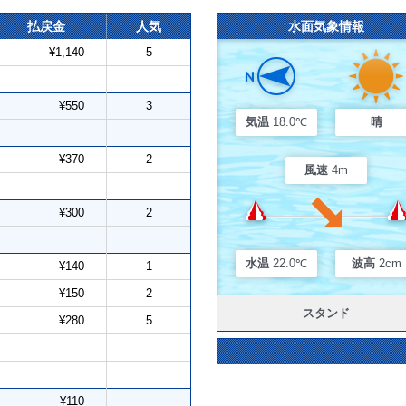
払戻金
人気
水面気象情報
¥1,140
5
¥550
3
気温
18.0℃
晴
¥370
2
風速
4m
¥300
2
水温
22.0℃
波高
2cm
¥140
1
¥150
2
スタンド
¥280
5
¥110