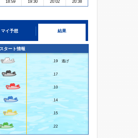
18:59
19:30
20:02
20:38
マイ予想
結果
スタート情報
.19 逃げ
.17
.10
.14
.15
.22