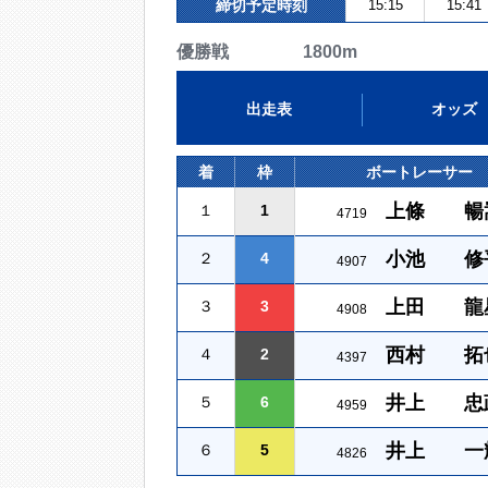
締切予定時刻
15:15
15:41
優勝戦 1800m
出走表
オッズ
着
枠
ボートレーサー
上條 暢
１
1
4719
小池 修
２
4
4907
上田 龍
３
3
4908
西村 拓
４
2
4397
井上 忠
５
6
4959
井上 一
６
5
4826