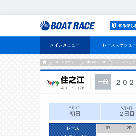
知る楽し
メインメニュー
レーススケジュ
HOME
メインメニュー
本日のレース
２０２６ラピ
２０２
5月3日
5月4日
初日
２日目
レース
1R
2R