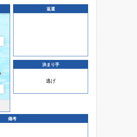
返還
決まり手
逃げ
備考