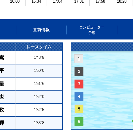
16:08
16:34
17:04
17:31
17:58
18:28
コンピューター
直前情報
予想
レースタイム
嵩
1'48"9
1
平
1'50"0
2
星
1'51"6
3
也
4
1'52"0
政
5
1'52"5
6
輝
1'53"8