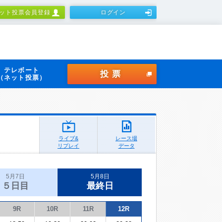
ット投票会員登録
ログイン
テレボート
投票
（ネット投票）
ライブ&
レース場
リプレイ
データ
5月7日
5月8日
５日目
最終日
9R
10R
11R
12R