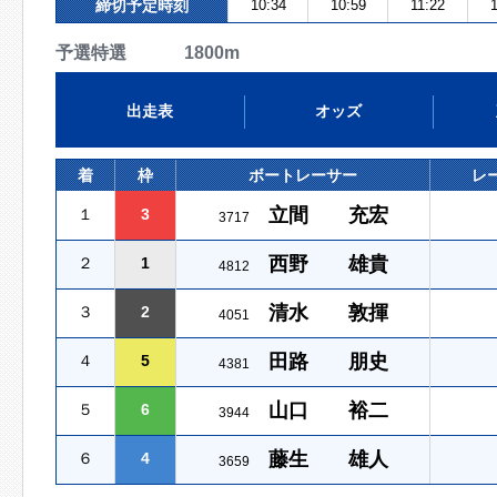
締切予定時刻
10:34
10:59
11:22
予選特選 1800m
出走表
オッズ
着
枠
ボートレーサー
レ
立間 充宏
１
3
3717
西野 雄貴
２
1
4812
清水 敦揮
３
2
4051
田路 朋史
４
5
4381
山口 裕二
５
6
3944
藤生 雄人
６
4
3659