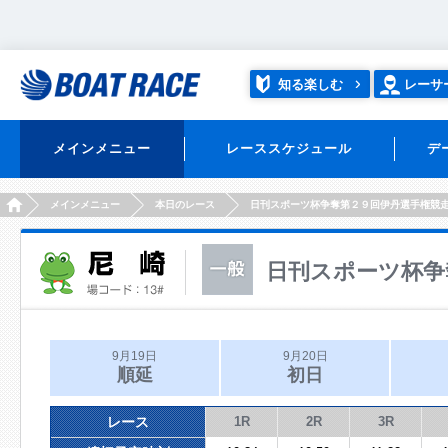
知る楽しむ
レーサ
メインメニュー
レーススケジュール
デ
HOME
メインメニュー
本日のレース
日刊スポーツ杯争奪第２９回伊丹選手権競
日刊スポーツ杯争
9月19日
9月20日
順延
初日
レース
1R
2R
3R