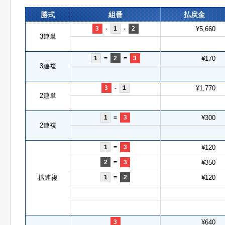
勝式
組番
払戻金
3
-
1
-
2
¥5,660
3連単
1
=
2
=
3
¥170
3連複
3
-
1
¥1,770
2連単
1
=
3
¥300
2連複
1
=
3
¥120
2
=
3
¥350
拡連複
1
=
2
¥120
3
¥640