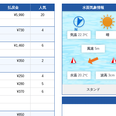
払戻金
人気
水面気象情報
¥5,990
20
¥730
4
気温
22.3℃
晴
¥1,460
6
風速
5m
¥350
2
水温
20.2℃
波高
3cm
¥250
4
¥280
5
スタンド
¥370
6
¥850