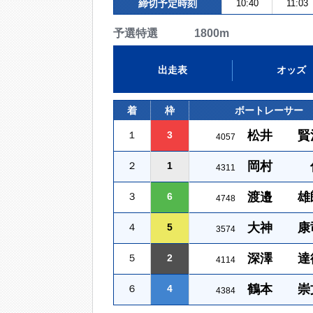
締切予定時刻
10:40
11:03
予選特選 1800m
出走表
オッズ
着
枠
ボートレーサー
松井 賢
１
3
4057
岡村 
２
1
4311
渡邉 雄
３
6
4748
大神 康
４
5
3574
深澤 達
５
2
4114
鶴本 崇
６
4
4384