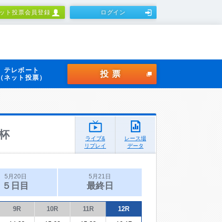
ット投票会員登録
ログイン
テレボート
投票
（ネット投票）
杯
ライブ&
レース場
リプレイ
データ
5月20日
5月21日
５日目
最終日
9R
10R
11R
12R