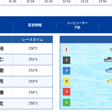
11:26
11:54
12:23
12:52
13:21
13:55
コンピューター
直前情報
予想
レースタイム
治
1'50"2
1
仁
1'51"4
2
朗
1'51"8
4
司
1'53"4
5
3
徳
1'54"1
6
文
1'55"3