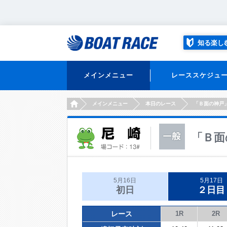
知る楽し
メインメニュー
レーススケジュ
HOME
メインメニュー
本日のレース
「Ｂ面の神戸
「Ｂ面
5月16日
5月17日
初日
２日目
レース
1R
2R