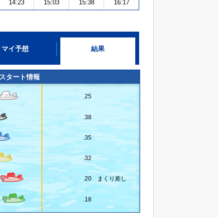
14:23
15:03
15:38
16:17
マイ予想
結果
スタート情報
.25
.38
.35
.32
.20 まくり差し
.18