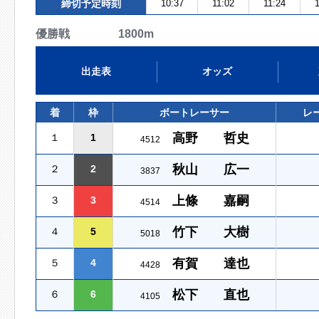
締切予定時刻
10:37
11:02
11:24
優勝戦 1800m
出走表
オッズ
着
枠
ボートレーサー
レ
高野 哲史
１
1
4512
秋山 広一
２
2
3837
上條 嘉嗣
３
3
4514
竹下 大樹
４
5
5018
有賀 達也
５
4
4428
松下 直也
６
6
4105