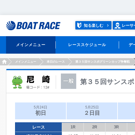
知る楽しむ
レーサ
メインメニュー
レーススケジュール
デ
HOME
メインメニュー
本日のレース
第３５回サンスポグリーンカップ争奪戦
第３５回サンスポ
5月24日
5月25日
初日
２日目
レース
1R
2R
3R