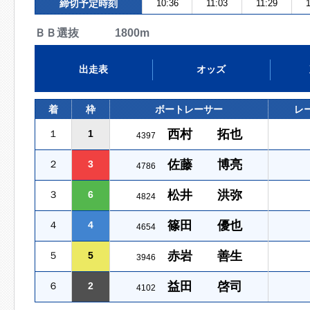
締切予定時刻
10:36
11:03
11:29
ＢＢ選抜 1800m
出走表
オッズ
着
枠
ボートレーサー
レ
西村 拓也
１
1
4397
佐藤 博亮
２
3
4786
松井 洪弥
３
6
4824
篠田 優也
４
4
4654
赤岩 善生
５
5
3946
益田 啓司
６
2
4102