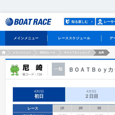
知る楽しむ
レーサ
メインメニュー
レーススケジュール
デ
HOME
メインメニュー
本日のレース
ＢＯＡＴＢｏｙカップ
結果
ＢＯＡＴＢｏｙカ
4月2日
4月3日
初日
２日目
レース
1R
2R
3R