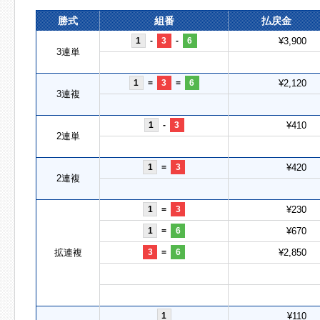
勝式
組番
払戻金
1
-
3
-
6
¥3,900
3連単
1
=
3
=
6
¥2,120
3連複
1
-
3
¥410
2連単
1
=
3
¥420
2連複
1
=
3
¥230
1
=
6
¥670
拡連複
3
=
6
¥2,850
1
¥110