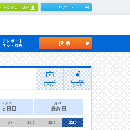
ット投票会員登録
ログイン
テレボート
投票
（ネット投票）
ライブ&
レース場
リプレイ
データ
7月20日
7月21日
５日目
最終日
9R
10R
11R
12R