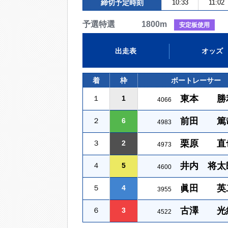
締切予定時刻
10:33
11:02
予選特選 1800m
安定板使用
出走表
オッズ
着
枠
ボートレーサー
東本 勝
１
1
4066
前田 篤
２
6
4983
栗原 直
３
2
4973
井内 将太
４
5
4600
眞田 英
５
4
3955
古澤 光
６
3
4522