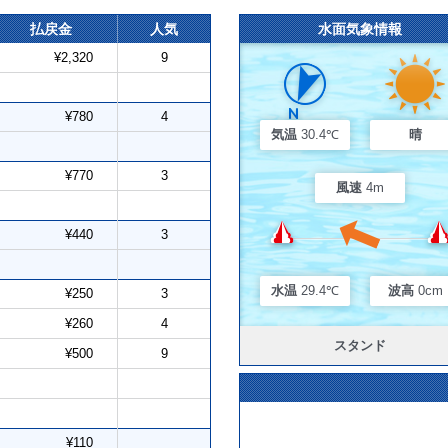
払戻金
人気
水面気象情報
¥2,320
9
¥780
4
気温
30.4℃
晴
¥770
3
風速
4m
¥440
3
水温
29.4℃
波高
0cm
¥250
3
¥260
4
スタンド
¥500
9
¥110