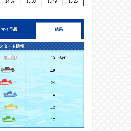
14:37
15:08
15:49
16:25
マイ予想
結果
スタート情報
.13 逃げ
.19
.24
.14
.12
.17