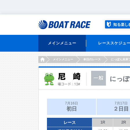
知る楽し
メインメニュー
レーススケジュ
HOME
メインメニュー
本日のレース
にっぽん未来
にっぽ
7月16日
7月17日
初日
２日目
レース
1R
2R