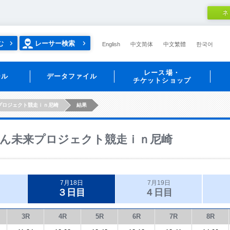
ネ
む
レーサー検索
English
中文简体
中文繁體
한국어
レース場・
ール
データファイル
チケットショップ
プロジェクト競走ｉｎ尼崎
結果
ん未来プロジェクト競走ｉｎ尼崎
7月18日
7月19日
３日目
４日目
3R
4R
5R
6R
7R
8R