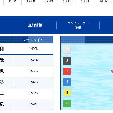
11:34
12:08
12:43
13:13
13:41
14:09
コンピューター
直前情報
予想
レースタイム
利
1'49"6
1
哉
1'52"4
2
也
1'53"5
3
郎
4
1'54"3
二
5
1'54"5
6
紀
1'59"1