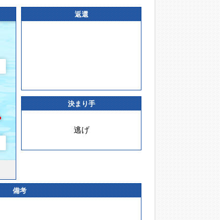
返還
決まり手
逃げ
備考