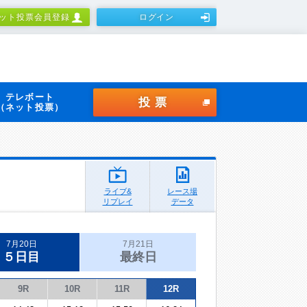
ット投票会員登録
ログイン
テレボート
投票
（ネット投票）
ライブ&
レース場
リプレイ
データ
7月20日
7月21日
５日目
最終日
9R
10R
11R
12R