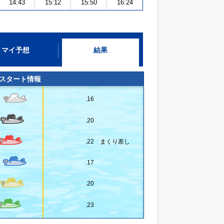
14:43
15:12
15:50
16:24
マイ予想
結果
スタート情報
.16
.20
.22 まくり差し
.17
.20
.23