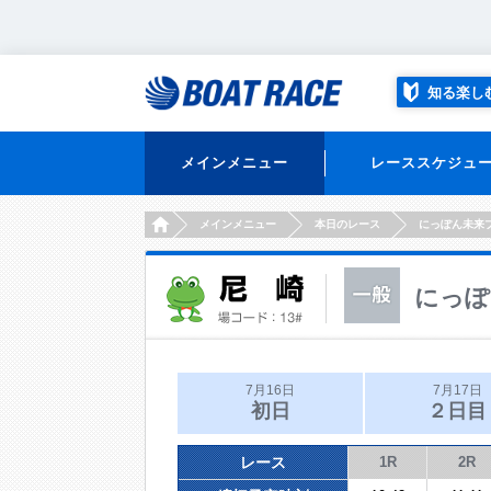
知る楽し
メインメニュー
レーススケジュ
HOME
メインメニュー
本日のレース
にっぽん未来
にっぽ
7月16日
7月17日
初日
２日目
レース
1R
2R