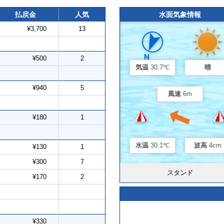
払戻金
人気
水面気象情報
¥3,700
13
¥500
2
気温
30.7℃
晴
¥940
5
風速
6m
¥180
1
水温
30.1℃
波高
4cm
¥130
1
¥300
7
スタンド
¥170
2
¥330