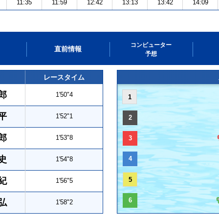
11:35
11:59
12:42
13:13
13:42
14:09
コンピューター
直前情報
予想
レースタイム
郎
1'50"4
1
平
1'52"1
2
郎
1'53"8
3
史
4
1'54"8
紀
5
1'56"5
6
弘
1'58"2