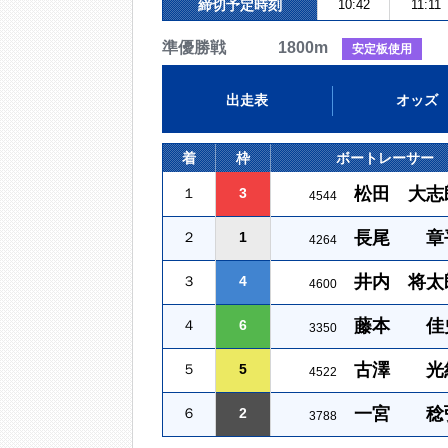
締切予定時刻
10:42
11:11
準優勝戦 1800m
安定板使用
出走表
オッズ
着
枠
ボートレーサー
松田 大志
１
3
4544
長尾 章
２
1
4264
井内 将太
３
4
4600
藤本 佳
４
6
3350
古澤 光
５
5
4522
一宮 稔
６
2
3788