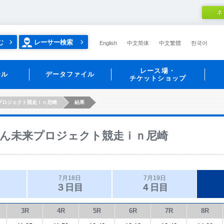
ネ
む
レーサー検索
English
中文简体
中文繁體
한국어
レース場・
ール
データファイル
チケットショップ
プロジェクト競走ｉｎ尼崎
結果
ん未来プロジェクト競走ｉｎ尼崎
7月18日
7月19日
３日目
４日目
3R
4R
5R
6R
7R
8R