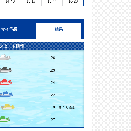
14:48
15:17
15:44
16:20
マイ予想
結果
スタート情報
.26
.23
.24
.22
.19 まくり差し
.27