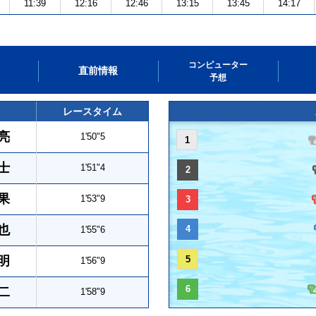
11:39
12:16
12:46
13:15
13:45
14:17
コンピューター
直前情報
予想
レースタイム
亮
1'50"5
1
士
1'51"4
2
果
1'53"9
3
也
4
1'55"6
明
5
1'56"9
6
二
1'58"9