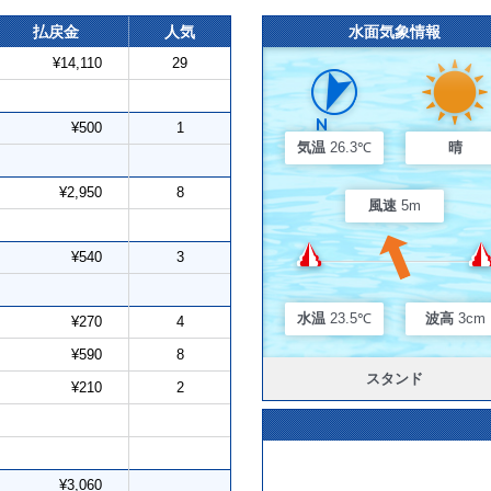
払戻金
人気
水面気象情報
¥14,110
29
¥500
1
気温
26.3℃
晴
¥2,950
8
風速
5m
¥540
3
水温
23.5℃
波高
3cm
¥270
4
¥590
8
スタンド
¥210
2
¥3,060