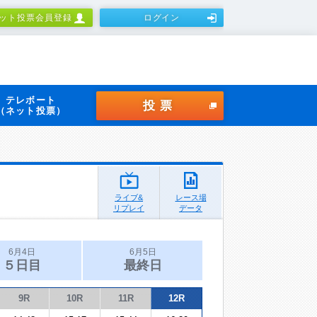
ット投票会員登録
ログイン
テレボート
投票
（ネット投票）
ライブ&
レース場
リプレイ
データ
6月4日
6月5日
５日目
最終日
9R
10R
11R
12R