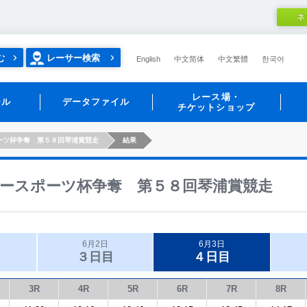
ネ
む
レーサー検索
English
中文简体
中文繁體
한국어
レース場・
ール
データファイル
チケットショップ
ーツ杯争奪 第５８回琴浦賞競走
結果
ースポーツ杯争奪 第５８回琴浦賞競走
6月2日
6月3日
３日目
４日目
3R
4R
5R
6R
7R
8R