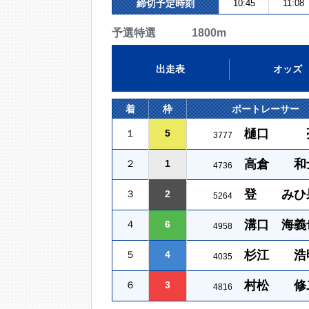
締切予定時刻
10:45
11:08
予選特選 1800m
出走表
オッズ
着
枠
ボートレーサー
樋口 
１
5
3777
高倉 和
２
1
4736
登 みひ
３
2
5264
溝口 海義
４
6
4958
杉江 浩
５
4
4035
村松 修
６
3
4816