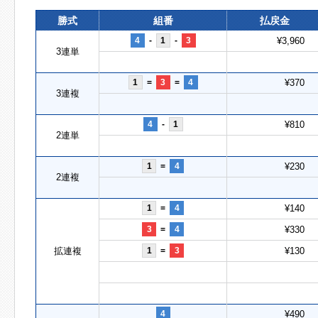
勝式
組番
払戻金
4
-
1
-
3
¥3,960
3連単
1
=
3
=
4
¥370
3連複
4
-
1
¥810
2連単
1
=
4
¥230
2連複
1
=
4
¥140
3
=
4
¥330
拡連複
1
=
3
¥130
4
¥490