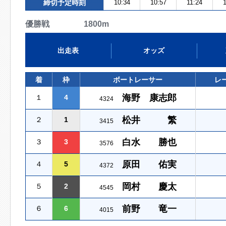
締切予定時刻
10:34
10:57
11:24
優勝戦 1800m
出走表
オッズ
着
枠
ボートレーサー
レ
海野 康志郎
１
4
4324
松井 繁
２
1
3415
白水 勝也
３
3
3576
原田 佑実
４
5
4372
岡村 慶太
５
2
4545
前野 竜一
６
6
4015