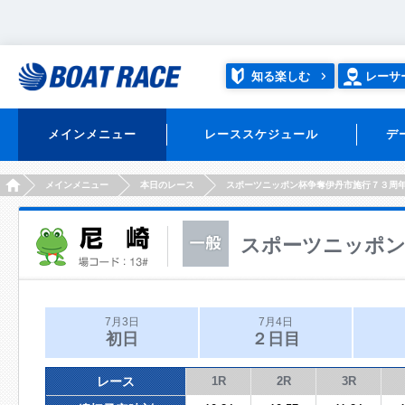
知る楽しむ
レーサ
メインメニュー
レーススケジュール
デ
HOME
メインメニュー
本日のレース
スポーツニッポン杯争奪伊丹市施行７３周
スポーツニッポン
7月3日
7月4日
初日
２日目
レース
1R
2R
3R