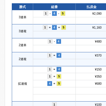
勝式
組番
払戻金
1
-
4
-
5
¥2,090
3連単
1
=
4
=
5
¥1,160
3連複
1
-
4
¥480
2連単
1
=
4
¥370
2連複
1
=
4
¥150
1
=
5
¥350
拡連複
4
=
5
¥680
1
¥100