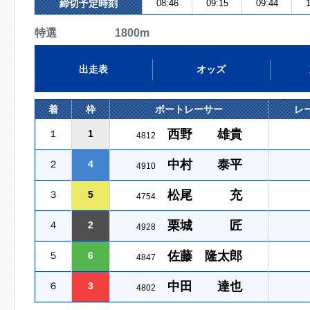
締切予定時刻
08:46
09:15
09:44
1
特選 1800m
出走表
オッズ
着
枠
ボートレーサー
レ
西野 雄貴
１
1
4812
中村 泰平
２
4
4910
松尾 充
３
5
4754
栗城 匠
４
2
4928
佐藤 隆太郎
５
6
4847
中田 達也
６
3
4802