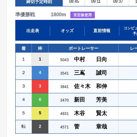
締切予定時刻
08:45
09:11
09:37
1
準優勝戦 1800m
安定板使用
コンピ
出走表
オッズ
直前情報
予
着
枠
ボートレーサー
レ
中村 日向
１
1
5043
三嶌 誠司
２
4
3541
佐々木 和伸
３
3
3841
新田 芳美
４
6
3470
木谷 賢太
５
5
4931
菅 章哉
転
2
4571