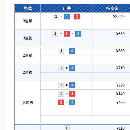
勝式
組番
払戻金
1
-
4
-
3
¥2,040
3連単
1
=
3
=
4
¥680
3連複
1
-
4
¥680
2連単
1
=
4
¥710
2連複
1
=
4
¥220
1
=
3
¥140
拡連複
3
=
4
¥460
1
¥110