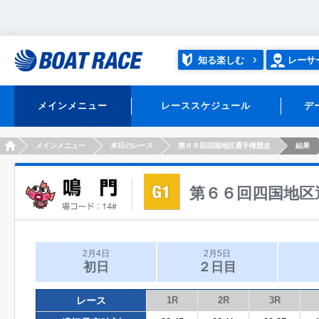
知る楽しむ
レーサ
メインメニュー
レーススケジュール
デ
HOME
メインメニュー
本日のレース
第６６回四国地区選手権競走
結果
第６６回四国地区
2月4日
2月5日
初日
２日目
レース
1R
2R
3R