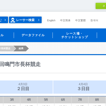
ネ
む
レーサー検索
English
中文简体
中文繁體
한국어
レース場・
ール
データファイル
チケットショップ
市長杯競走
結果
回鳴門市長杯競走
4月3日
4月4日
２日目
３日目
3R
4R
5R
6R
7R
8R