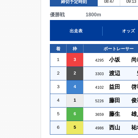
締切予定時刻
08:47
09:13
優勝戦 1800m
出走表
オッズ
着
枠
ボートレーサー
小坂 尚
１
3
4295
渡辺 
２
2
3303
益田 啓
３
4
4102
藤田 俊
４
1
5226
藤生 雄
５
6
3659
西山 祐
６
5
4986