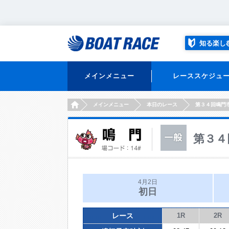
知る楽し
メインメニュー
レーススケジュ
HOME
メインメニュー
本日のレース
第３４回鳴門
第３４
4月2日
初日
レース
1R
2R