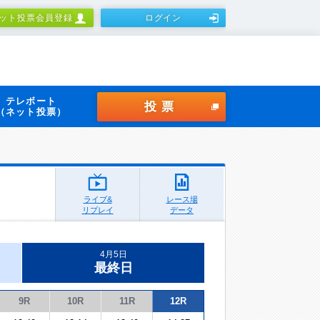
ット投票会員登録
ログイン
テレボート
投票
（ネット投票）
ライブ&
レース場
リプレイ
データ
4月5日
最終日
9R
10R
11R
12R