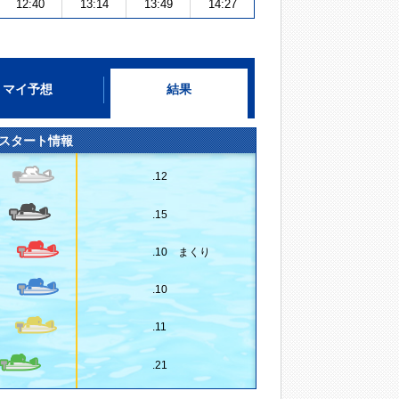
12:40
13:14
13:49
14:27
マイ予想
結果
スタート情報
.12
.15
.10 まくり
.10
.11
.21