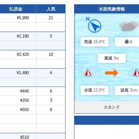
払戻金
人気
水面気象情報
¥5,990
21
¥1,190
5
気温
15.0℃
曇り
¥2,420
10
風速
3m
¥1,490
6
水温
12.0℃
波高
3cm
¥440
6
¥250
3
スタンド
¥550
8
¥510