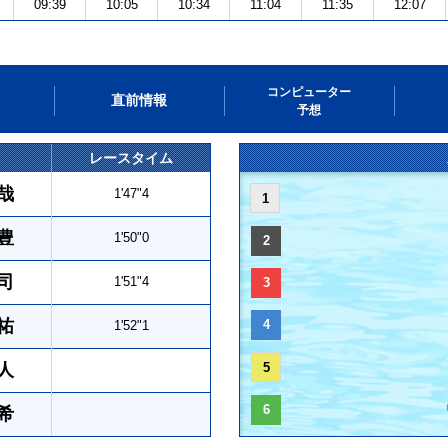
09:39
10:05
10:34
11:04
11:35
12:07
コンピューター
直前情報
予想
レースタイム
哉
1'47"4
1
豊
1'50"0
2
司
1'51"4
3
祐
4
1'52"1
人
5
6
希