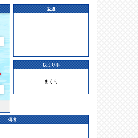
返還
決まり手
まくり
備考