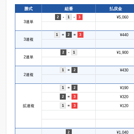
勝式
組番
払戻金
2
-
1
-
3
¥5,060
3連単
1
=
2
=
3
¥440
3連複
2
-
1
¥1,900
2連単
1
=
2
¥430
2連複
1
=
2
¥190
2
=
3
¥320
拡連複
1
=
3
¥120
2
¥1,040