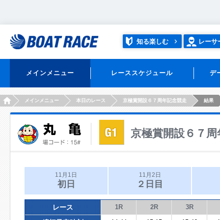
知る楽しむ
レーサ
メインメニュー
レーススケジュール
デ
HOME
メインメニュー
本日のレース
京極賞開設６７周年記念競走
結果
京極賞開設６７周
11月1日
11月2日
初日
２日目
レース
1R
2R
3R