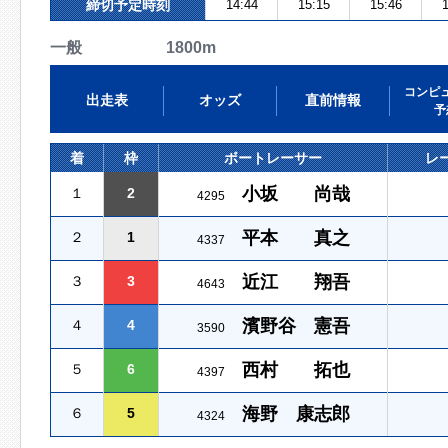
締切予定時刻
14:44
15:15
15:46
1
一般 1800m
コンピ
出走表
オッズ
直前情報
予
着
枠
ボートレーサー
レ
小坂 尚哉
１
2
4295
平本 真之
２
1
4337
近江 翔吾
３
3
4643
濱野谷 憲吾
４
4
3590
西村 拓也
５
6
4397
海野 康志郎
６
5
4324