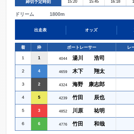
締切予定時刻
15:20
15:45
16:18
1
ドリーム 1800m
出走表
オッズ
着
枠
ボートレーサー
レ
湯川 浩司
１
1
4044
木下 翔太
２
4
4659
海野 康志郎
３
2
4324
竹田 辰也
４
5
4239
川原 祐明
５
3
4852
竹田 和哉
６
6
4776