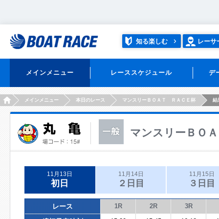
知る楽しむ
レーサ
メインメニュー
レーススケジュール
デ
HOME
メインメニュー
本日のレース
マンスリーＢＯＡＴ ＲＡＣＥ杯
結
マンスリーＢＯＡ
11月13日
11月14日
11月15日
初日
２日目
３日目
レース
1R
2R
3R