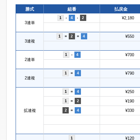
勝式
組番
払戻金
1
-
4
-
2
¥2,180
3連単
1
=
2
=
4
¥550
3連複
1
-
4
¥700
2連単
1
=
4
¥790
2連複
1
=
4
¥250
1
=
2
¥190
拡連複
2
=
4
¥330
1
¥120