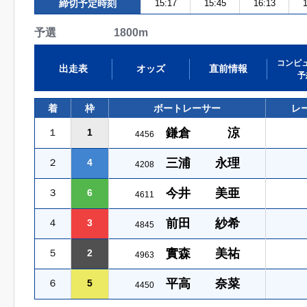
締切予定時刻
15:17
15:45
16:13
1
予選 1800m
コンピ
出走表
オッズ
直前情報
予
着
枠
ボートレーサー
レ
鎌倉 涼
１
1
4456
三浦 永理
２
4
4208
今井 美亜
３
6
4611
前田 紗希
４
3
4845
實森 美祐
５
2
4963
平高 奈菜
６
5
4450