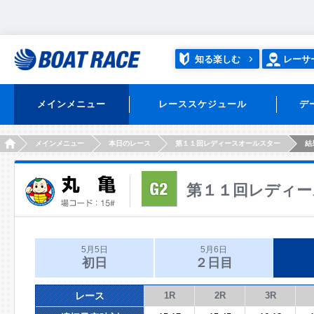
知る楽しむ
レーサ
メインメニュー
レーススケジュール
デ
HOME
メインメニュー
本日のレース
第１１回レディースオールスター
結
第１１回レディー
5月5日
5月6日
初日
２日目
レース
1R
2R
3R