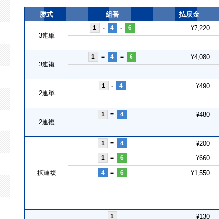
勝式
組番
払戻金
1
-
4
-
6
¥7,220
3連単
1
=
4
=
6
¥4,080
3連複
1
-
4
¥490
2連単
1
=
4
¥480
2連複
1
=
4
¥200
1
=
6
¥660
拡連複
4
=
6
¥1,550
1
¥130