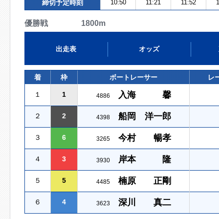
締切予定時刻
10:50
11:21
11:52
1
優勝戦 1800m
出走表
オッズ
着
枠
ボートレーサー
レ
入海 馨
１
1
4886
船岡 洋一郎
２
2
4398
今村 暢孝
３
6
3265
岸本 隆
４
3
3930
楠原 正剛
５
5
4485
深川 真二
６
4
3623