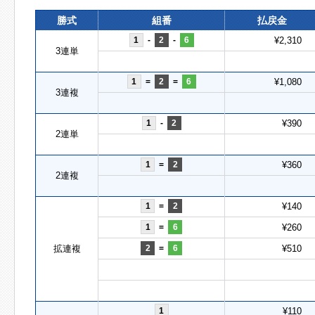
勝式
組番
払戻金
1
-
2
-
6
¥2,310
3連単
1
=
2
=
6
¥1,080
3連複
1
-
2
¥390
2連単
1
=
2
¥360
2連複
1
=
2
¥140
1
=
6
¥260
拡連複
2
=
6
¥510
1
¥110