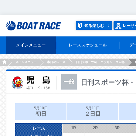
知る楽しむ
レーサ
メインメニュー
レーススケジュール
デ
HOME
メインメニュー
本日のレース
日刊スポーツ杯・ニッカン・コム杯
日刊スポーツ杯・
5月10日
5月11日
初日
２日目
レース
1R
2R
3R