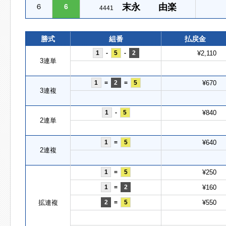
末永 由楽
６
6
4441
勝式
組番
払戻金
1
-
5
-
2
¥2,110
3連単
1
=
2
=
5
¥670
3連複
1
-
5
¥840
2連単
1
=
5
¥640
2連複
1
=
5
¥250
1
=
2
¥160
拡連複
2
=
5
¥550