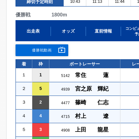
締切予定時刻
10:43
11:13
11:44
1
優勝戦 1800m
コンピ
出走表
オッズ
直前情報
予
優勝戦動画
着
枠
ボートレーサー
レ
常住 蓮
１
1
5142
宮之原 輝紀
２
5
4939
篠崎 仁志
３
2
4477
村上 遼
４
4
4715
上田 龍星
５
3
4908