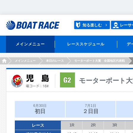
知る楽しむ
レーサ
メインメニュー
レーススケジュール
デ
HOME
メインメニュー
本日のレース
モーターボート大賞 全国地区代表戦
モーターボート大
6月30日
7月1日
初日
２日目
レース
1R
2R
3R