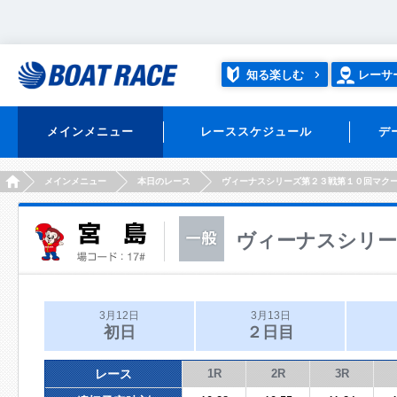
知る楽しむ
レーサ
メインメニュー
レーススケジュール
デ
HOME
メインメニュー
本日のレース
ヴィーナスシリーズ第２３戦第１０回マク
ヴィーナスシリー
3月12日
3月13日
初日
２日目
レース
1R
2R
3R