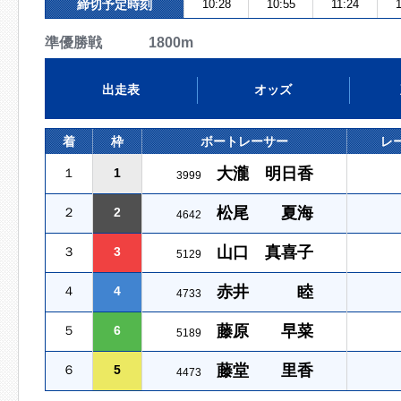
締切予定時刻
10:28
10:55
11:24
準優勝戦 1800m
出走表
オッズ
着
枠
ボートレーサー
レ
大瀧 明日香
１
1
3999
松尾 夏海
２
2
4642
山口 真喜子
３
3
5129
赤井 睦
４
4
4733
藤原 早菜
５
6
5189
藤堂 里香
６
5
4473