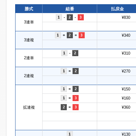
勝式
組番
払戻金
1
-
2
-
3
¥830
3連単
1
=
2
=
3
¥340
3連複
1
-
2
¥310
2連単
1
=
2
¥270
2連複
1
=
2
¥150
1
=
3
¥160
拡連複
2
=
3
¥360
1
¥130