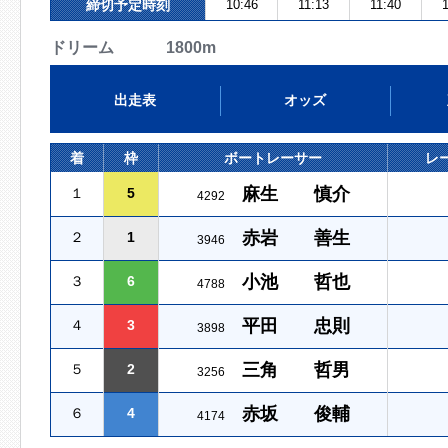
締切予定時刻
10:46
11:13
11:40
1
ドリーム 1800m
出走表
オッズ
着
枠
ボートレーサー
レ
麻生 慎介
１
5
4292
赤岩 善生
２
1
3946
小池 哲也
３
6
4788
平田 忠則
４
3
3898
三角 哲男
５
2
3256
赤坂 俊輔
６
4
4174