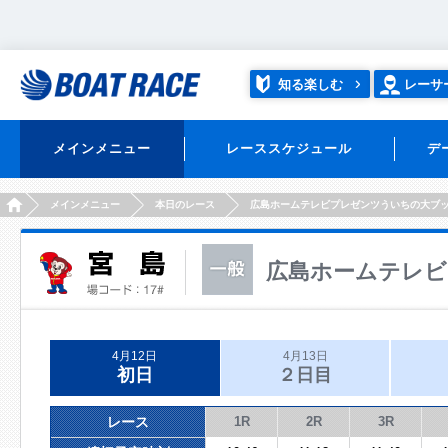
知る楽しむ
レーサ
メインメニュー
レーススケジュール
デ
HOME
メインメニュー
本日のレース
広島ホームテレビプレゼンツういちの大ブ
広島ホームテレ
4月12日
4月13日
初日
２日目
レース
1R
2R
3R