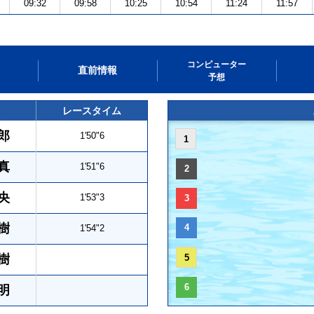
09:32
09:58
10:25
10:54
11:24
11:57
コンピューター
直前情報
予想
レースタイム
郎
1'50"6
1
真
1'51"6
2
央
1'53"3
3
樹
4
1'54"2
樹
5
6
明