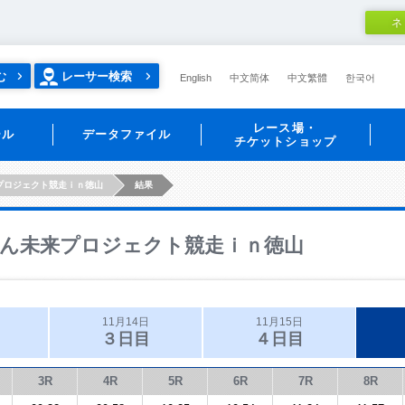
ネ
む
レーサー検索
English
中文简体
中文繁體
한국어
レース場・
ール
データファイル
チケットショップ
プロジェクト競走ｉｎ徳山
結果
ん未来プロジェクト競走ｉｎ徳山
11月14日
11月15日
３日目
４日目
3R
4R
5R
6R
7R
8R