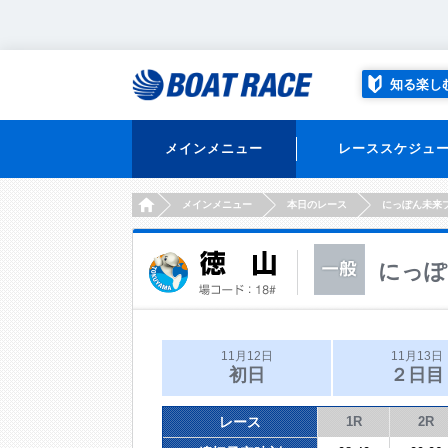
知る楽し
メインメニュー
レーススケジュ
HOME
メインメニュー
本日のレース
にっぽん未来
にっぽ
11月12日
11月13日
初日
２日目
レース
1R
2R