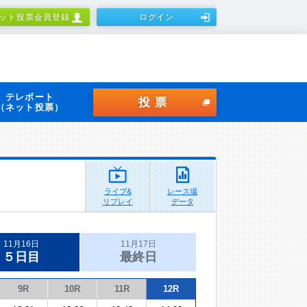
ット投票会員登録
ログイン
テレボート
投票
（ネット投票）
ライブ&
レース場
リプレイ
データ
11月16日
11月17日
５日目
最終日
9R
10R
11R
12R