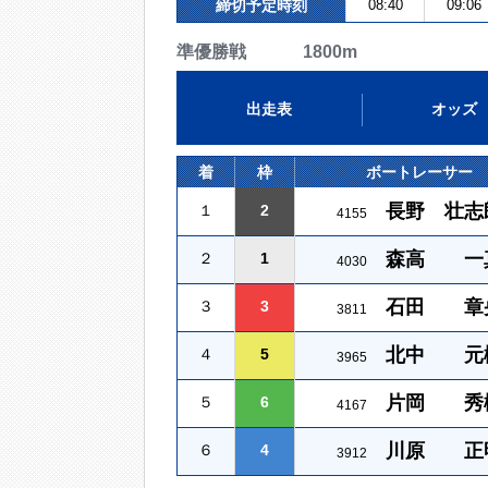
締切予定時刻
08:40
09:06
準優勝戦 1800m
出走表
オッズ
着
枠
ボートレーサー
長野 壮志
１
2
4155
森高 一
２
1
4030
石田 章
３
3
3811
北中 元
４
5
3965
片岡 秀
５
6
4167
川原 正
６
4
3912