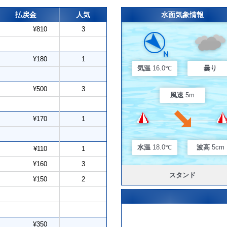
払戻金
人気
水面気象情報
¥810
3
¥180
1
気温
16.0℃
曇り
¥500
3
風速
5m
¥170
1
水温
18.0℃
波高
5cm
¥110
1
¥160
3
スタンド
¥150
2
¥350