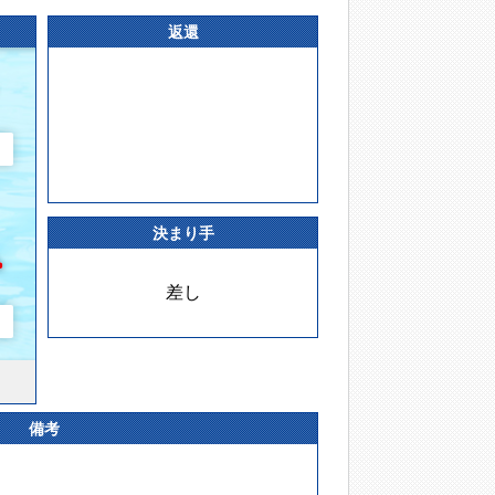
返還
決まり手
差し
備考