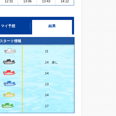
12:31
13:06
13:43
14:22
マイ予想
結果
スタート情報
.11
.14 差し
.14
.13
.14
.17