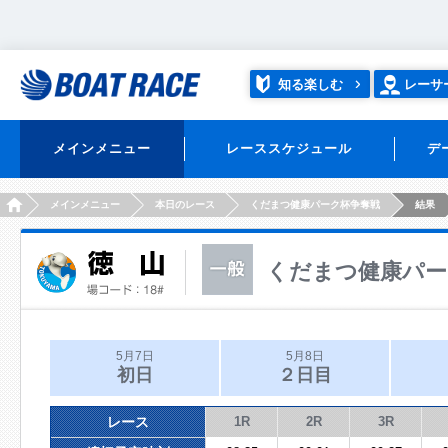
知る楽しむ
レーサ
メインメニュー
レーススケジュール
デ
HOME
メインメニュー
本日のレース
くだまつ健康パーク杯争奪戦
結果
くだまつ健康パー
5月7日
5月8日
初日
２日目
レース
1R
2R
3R