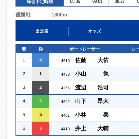
締切予定時刻
08:35
09:01
09:27
0
優勝戦 1800m
出走表
オッズ
着
枠
ボートレーサー
レ
佐藤 大佑
１
4
4610
小山 勉
２
1
4488
渡辺 浩司
３
2
4256
山下 昂大
４
6
4842
小林 泰
５
5
4401
井上 大輔
６
3
4410