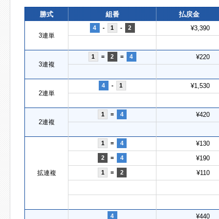
勝式
組番
払戻金
4
-
1
-
2
¥3,390
3連単
1
=
2
=
4
¥220
3連複
4
-
1
¥1,530
2連単
1
=
4
¥420
2連複
1
=
4
¥130
2
=
4
¥190
拡連複
1
=
2
¥110
4
¥440