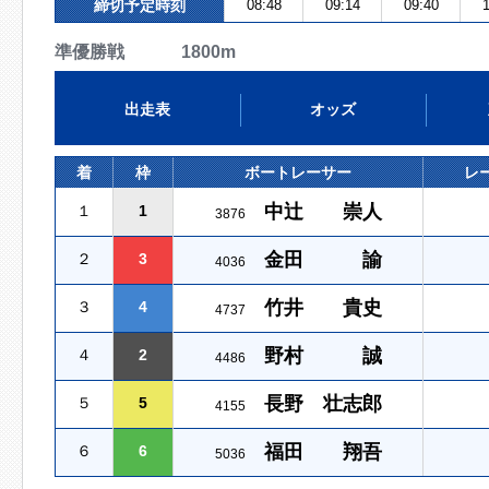
締切予定時刻
08:48
09:14
09:40
1
準優勝戦 1800m
出走表
オッズ
着
枠
ボートレーサー
レ
中辻 崇人
１
1
3876
金田 諭
２
3
4036
竹井 貴史
３
4
4737
野村 誠
４
2
4486
長野 壮志郎
５
5
4155
福田 翔吾
６
6
5036