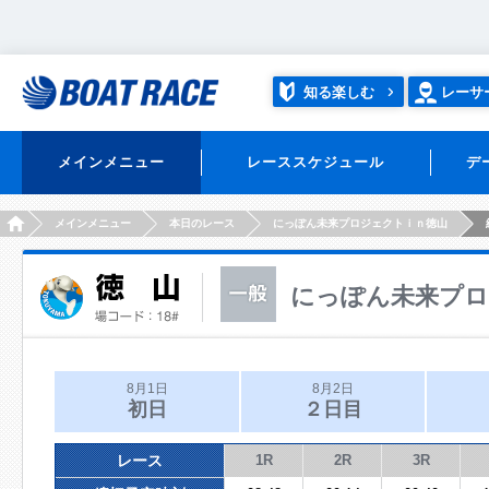
知る楽しむ
レーサ
メインメニュー
レーススケジュール
デ
HOME
メインメニュー
本日のレース
にっぽん未来プロジェクトｉｎ徳山
にっぽん未来プロ
8月1日
8月2日
初日
２日目
レース
1R
2R
3R