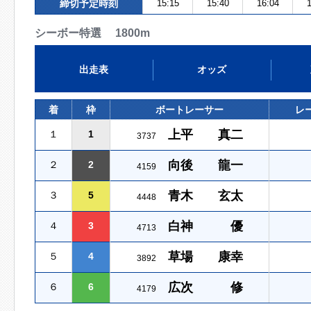
締切予定時刻
15:15
15:40
16:04
1
シーボー特選 1800m
出走表
オッズ
着
枠
ボートレーサー
レ
上平 真二
１
1
3737
向後 龍一
２
2
4159
青木 玄太
３
5
4448
白神 優
４
3
4713
草場 康幸
５
4
3892
広次 修
６
6
4179