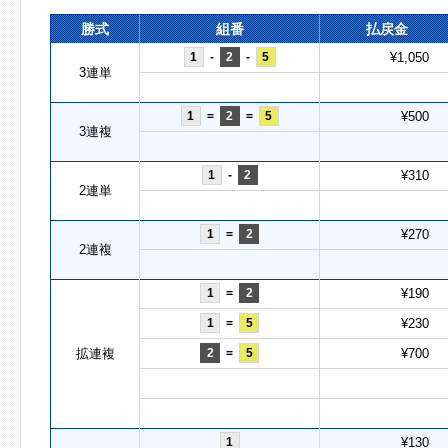
勝式
組番
払戻金
1
-
2
-
5
¥1,050
3連単
1
=
2
=
5
¥500
3連複
1
-
2
¥310
2連単
1
=
2
¥270
2連複
1
=
2
¥190
1
=
5
¥230
拡連複
2
=
5
¥700
1
¥130