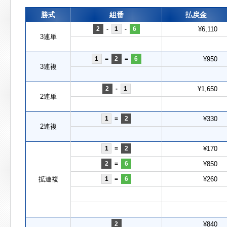
勝式
組番
払戻金
2
-
1
-
6
¥6,110
3連単
1
=
2
=
6
¥950
3連複
2
-
1
¥1,650
2連単
1
=
2
¥330
2連複
1
=
2
¥170
2
=
6
¥850
拡連複
1
=
6
¥260
2
¥840