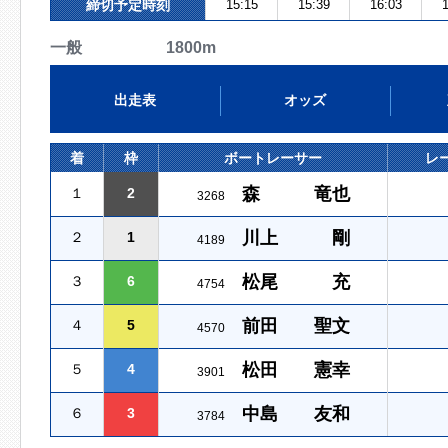
締切予定時刻
15:15
15:39
16:03
1
一般 1800m
出走表
オッズ
着
枠
ボートレーサー
レ
森 竜也
１
2
3268
川上 剛
２
1
4189
松尾 充
３
6
4754
前田 聖文
４
5
4570
松田 憲幸
５
4
3901
中島 友和
６
3
3784