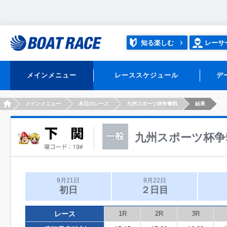
知る楽しむ
レーサ
メインメニュー
レーススケジュール
デ
HOME
メインメニュー
本日のレース
九州スポーツ杯争奪戦
結果
九州スポーツ杯争
9月21日
9月22日
初日
２日目
レース
1R
2R
3R