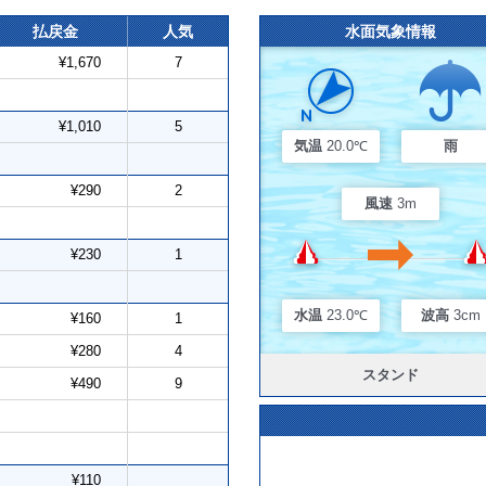
払戻金
人気
水面気象情報
¥1,670
7
¥1,010
5
気温
20.0℃
雨
¥290
2
風速
3m
¥230
1
水温
23.0℃
波高
3cm
¥160
1
¥280
4
スタンド
¥490
9
¥110