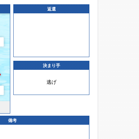
返還
決まり手
逃げ
備考