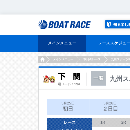
知る楽し
メインメニュー
レーススケジュ
HOME
メインメニュー
本日のレース
九州スポーツ
九州ス
5月25日
5月26日
初日
２日目
レース
1R
2R