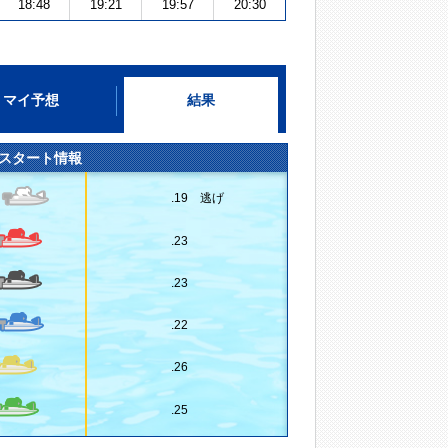
18:48
19:21
19:57
20:30
マイ予想
結果
スタート情報
.19 逃げ
.23
.23
.22
.26
.25