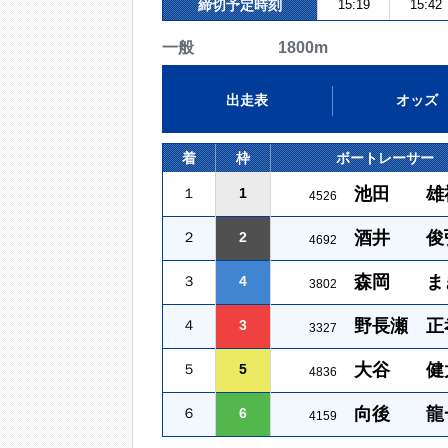
締切予定時刻
15:19
15:42
一般 1800m
出走表
オッズ
着
枠
ボートレーサー
池田 雄
１
1
4526
酒井 俊
２
2
4692
森岡 ま
３
4
3802
野長瀬 正
４
3
3327
大谷 健
５
5
4836
向後 龍
６
6
4159