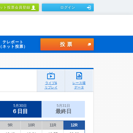
ット投票会員登録
ログイン
テレボート
投票
（ネット投票）
ライブ&
レース場
リプレイ
データ
5月30日
5月31日
６日目
最終日
9R
10R
11R
12R