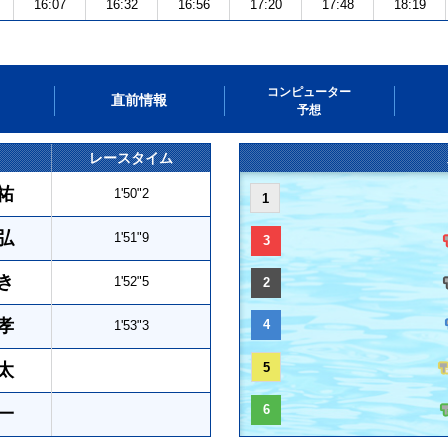
16:07
16:32
16:56
17:20
17:48
18:19
コンピューター
直前情報
予想
レースタイム
祐
1'50"2
1
弘
1'51"9
3
き
1'52"5
2
孝
4
1'53"3
太
5
6
一