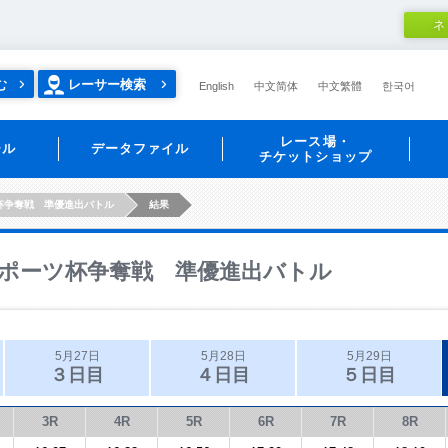
ネ
む
レーサー検索
English
中文简体
中文繁體
한국어
レース場・
ール
データファイル
チケットショップ
杯争奪戦 準優進出バトル
結果
ポーツ杯争奪戦 準優進出バトル
5月27日
5月28日
5月29日
３日目
４日目
５日目
3R
4R
5R
6R
7R
8R