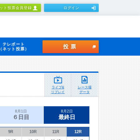
ット投票会員登録
ログイン
テレボート
投票
（ネット投票）
ライブ&
レース場
リプレイ
データ
8月1日
8月2日
６日目
最終日
9R
10R
11R
12R