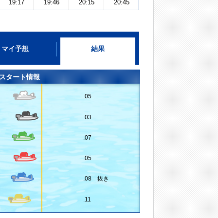
19:17
19:46
20:15
20:45
マイ予想
結果
スタート情報
.05
.03
.07
.05
.08 抜き
.11