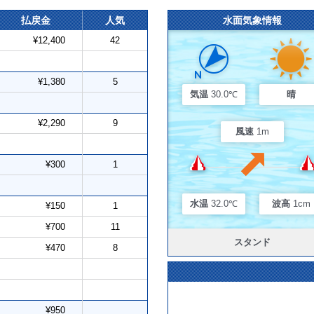
払戻金
人気
水面気象情報
¥12,400
42
¥1,380
5
気温
30.0℃
晴
¥2,290
9
風速
1m
¥300
1
水温
32.0℃
波高
1cm
¥150
1
¥700
11
スタンド
¥470
8
¥950