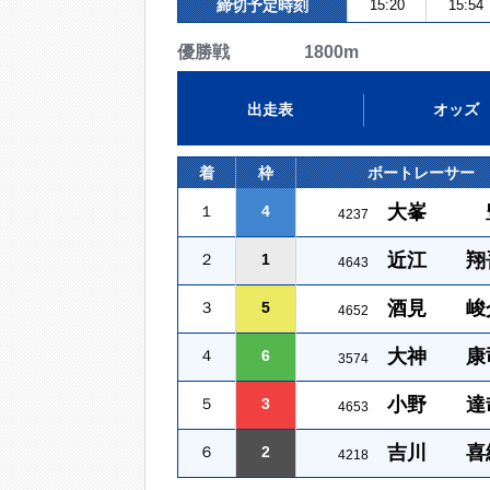
締切予定時刻
15:20
15:54
優勝戦 1800m
出走表
オッズ
着
枠
ボートレーサー
大峯 
１
4
4237
近江 翔
２
1
4643
酒見 峻
３
5
4652
大神 康
４
6
3574
小野 達
５
3
4653
吉川 喜
６
2
4218