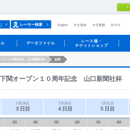
ネ
む
レーサー検索
English
中文简体
中文繁體
한국어
レース場・
ール
データファイル
チケットショップ
ープン１０周年記念 山口新聞社杯
結果
下関オープン１０周年記念 山口新聞社杯
7月29日
7月30日
7月31日
３日目
４日目
５日目
3R
4R
5R
6R
7R
8R