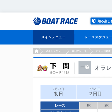
知る楽し
メインメニュー
レーススケジュ
HOME
メインメニュー
本日のレース
オラレ下関オ
オラレ
7月27日
7月28日
初日
２日目
レース
1R
2R