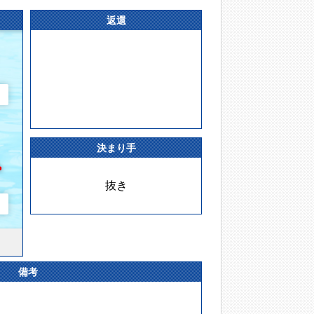
返還
決まり手
抜き
備考