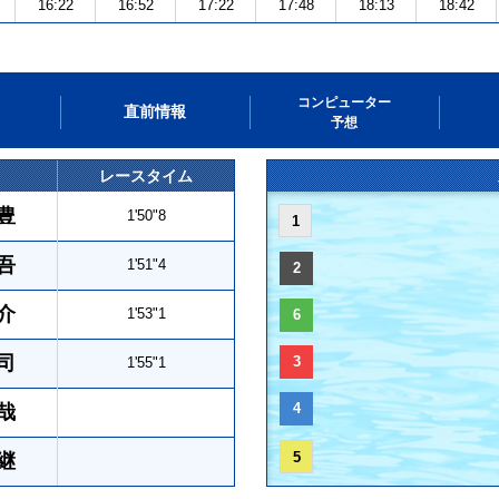
16:22
16:52
17:22
17:48
18:13
18:42
コンピューター
直前情報
予想
レースタイム
豊
1'50"8
1
吾
1'51"4
2
介
1'53"1
6
司
3
1'55"1
4
哉
5
継