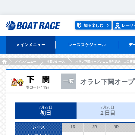
知る楽しむ
レーサ
メインメニュー
レーススケジュール
デ
HOME
メインメニュー
本日のレース
オラレ下関オープン１１周年記念 山口新
オラレ下関オープ
7月27日
7月28日
初日
２日目
レース
1R
2R
3R