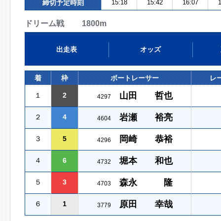
締切予定時刻
15:18
15:42
16:07
1
ドリーム戦 1800m
出走表
オッズ
着
枠
ボートレーサー
レ
山田 哲也
１
2
4297
岩瀬 裕亮
２
4
4604
岡崎 恭裕
３
5
4296
堀本 和也
４
6
4732
森永 隆
５
3
4703
原田 幸哉
６
1
3779