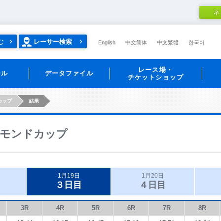
ネ
む
レーサー検索
English
中文简体
中文繁體
한국어
レース場・
ール
データファイル
チケットショップ
カップ
結果
モンドカップ
1月19日
1月20日
３日目
４日目
3R
4R
5R
6R
7R
8R