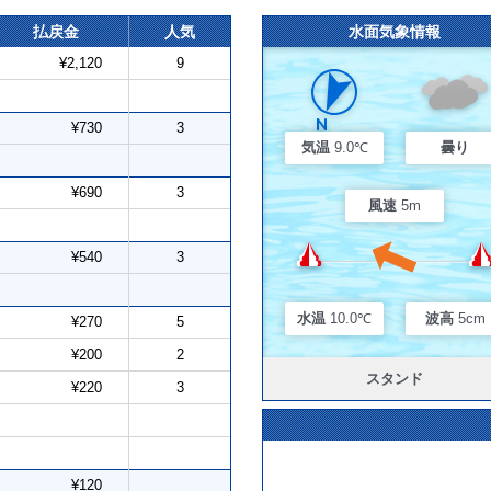
払戻金
人気
水面気象情報
¥2,120
9
¥730
3
気温
9.0℃
曇り
¥690
3
風速
5m
¥540
3
水温
10.0℃
波高
5cm
¥270
5
¥200
2
スタンド
¥220
3
¥120