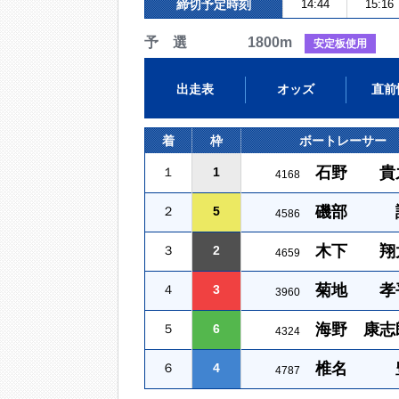
締切予定時刻
14:44
15:16
予 選 1800m
安定板使用
出走表
オッズ
直前
着
枠
ボートレーサー
石野 貴
１
1
4168
磯部 
２
5
4586
木下 翔
３
2
4659
菊地 孝
４
3
3960
海野 康志
５
6
4324
椎名 
６
4
4787