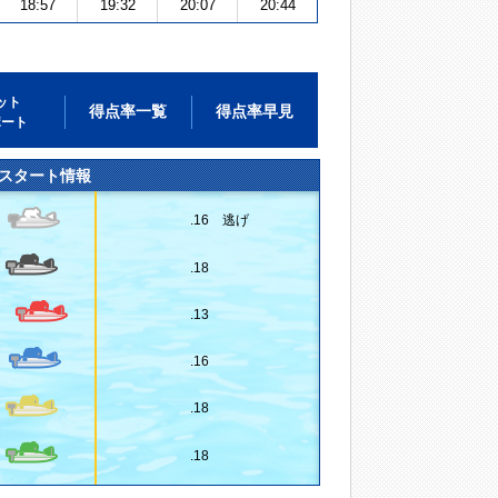
18:57
19:32
20:07
20:44
ット
得点率一覧
得点率早見
ポート
スタート情報
.16 逃げ
.18
.13
.16
.18
.18