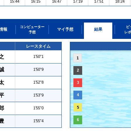
15:44
16:15
16:47
17:19
17:51
18:24
コンピューター
ピ
情報
マイ予想
結果
予想
レ
レースタイム
之
1'50"1
1
誠
1'50"9
2
太
1'52"8
3
平
4
1'53"9
郎
5
1'55"0
6
豊
1'55"4