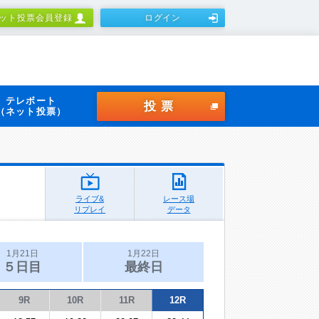
ット投票会員登録
ログイン
テレボート
投票
（ネット投票）
ライブ&
レース場
リプレイ
データ
1月21日
1月22日
５日目
最終日
9R
10R
11R
12R