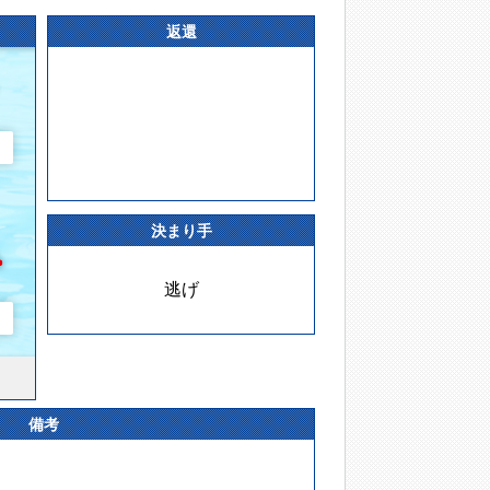
返還
決まり手
逃げ
備考