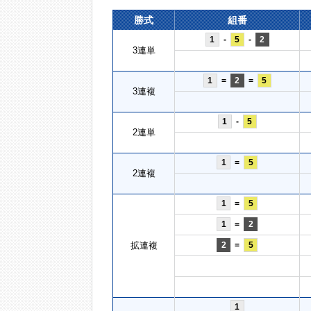
勝式
組番
1
-
5
-
2
3連単
1
=
2
=
5
3連複
1
-
5
2連単
1
=
5
2連複
1
=
5
1
=
2
拡連複
2
=
5
1