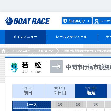
知る楽しむ
レーサ
メインメニュー
レーススケジュール
デ
HOME
メインメニュー
本日のレース
中間市行橋市競艇組合施行５３周年記念競
中間市行橋市競艇
9月16日
9月17日
9月18日
初日
２日目
順延
レース
1R
2R
3R