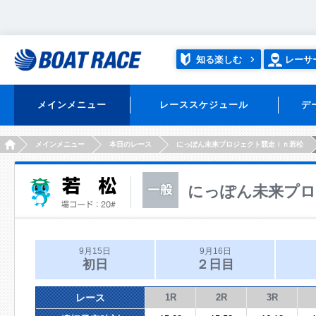
知る楽しむ
レーサ
メインメニュー
レーススケジュール
デ
HOME
メインメニュー
本日のレース
にっぽん未来プロジェクト競走ｉｎ若松
にっぽん未来プロ
9月15日
9月16日
初日
２日目
レース
1R
2R
3R