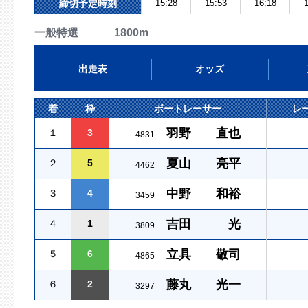
締切予定時刻
15:28
15:53
16:18
1
一般特選 1800m
出走表
オッズ
着
枠
ボートレーサー
レ
羽野 直也
１
3
4831
夏山 亮平
２
5
4462
中野 和裕
３
4
3459
吉田 光
４
1
3809
立具 敬司
５
6
4865
藤丸 光一
６
2
3297