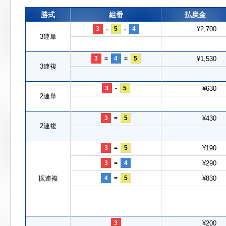
勝式
組番
払戻金
3
-
5
-
4
¥2,700
3連単
3
=
4
=
5
¥1,530
3連複
3
-
5
¥630
2連単
3
=
5
¥430
2連複
3
=
5
¥190
3
=
4
¥290
拡連複
4
=
5
¥830
3
¥200