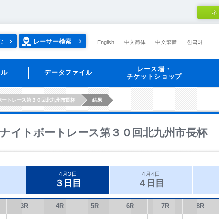
ネ
む
レーサー検索
English
中文简体
中文繁體
한국어
レース場・
ール
データファイル
チケットショップ
ボートレース第３０回北九州市長杯
結果
ナイトボートレース第３０回北九州市長杯
4月3日
4月4日
３日目
４日目
3R
4R
5R
6R
7R
8R