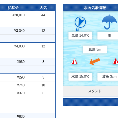
払戻金
人気
水面気象情報
¥20,010
44
¥3,340
12
気温
14.0℃
雨
¥4,000
12
風速
3m
¥960
3
水温
15.0℃
波高
3cm
¥290
3
¥740
10
スタンド
¥370
6
¥630