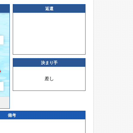
返還
決まり手
差し
備考