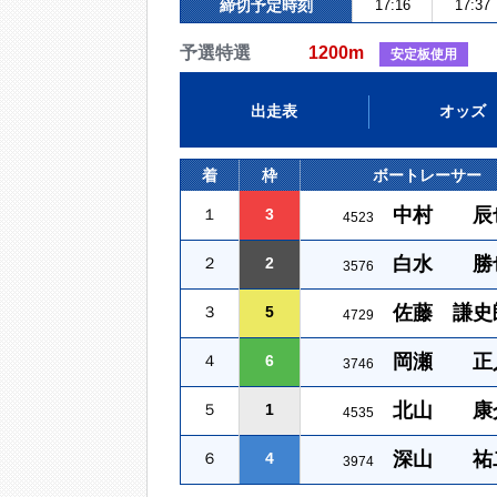
締切予定時刻
17:16
17:37
予選特選
1200m
安定板使用
出走表
オッズ
着
枠
ボートレーサー
中村 辰
１
3
4523
白水 勝
２
2
3576
佐藤 謙史
３
5
4729
岡瀬 正
４
6
3746
北山 康
５
1
4535
深山 祐
６
4
3974