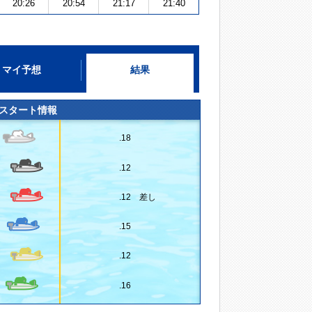
20:26
20:54
21:17
21:40
マイ予想
結果
スタート情報
.18
.12
.12 差し
.15
.12
.16