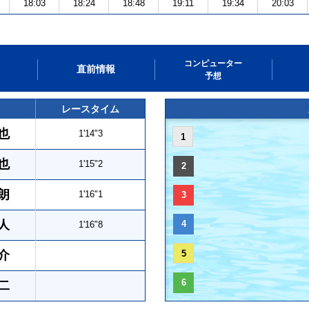
18:03
18:24
18:48
19:11
19:34
20:03
コンピューター
直前情報
予想
レースタイム
也
1'14"3
1
也
1'15"2
2
朗
1'16"1
3
人
4
1'16"8
介
5
6
二