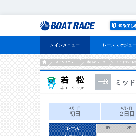
知る楽し
メインメニュー
レーススケジュ
HOME
メインメニュー
本日のレース
ミッドナイト
ミッド
4月1日
4月2日
初日
２日目
レース
1R
2R