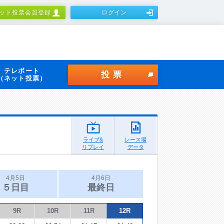
ット投票会員登録
ログイン
テレボート
投票
（ネット投票）
ライブ&
レース場
リプレイ
データ
4月5日
4月6日
５日目
最終日
9R
10R
11R
12R