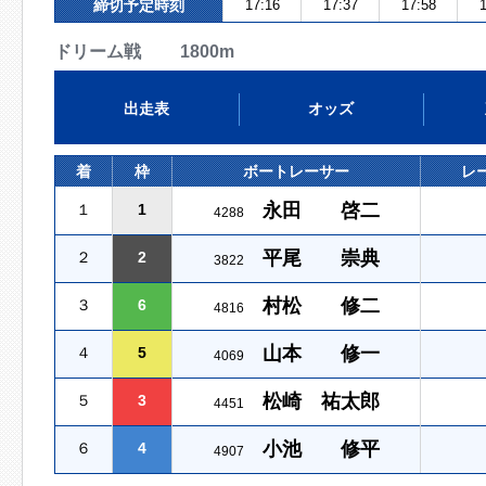
締切予定時刻
17:16
17:37
17:58
1
ドリーム戦 1800m
出走表
オッズ
着
枠
ボートレーサー
レ
永田 啓二
１
1
4288
平尾 崇典
２
2
3822
村松 修二
３
6
4816
山本 修一
４
5
4069
松崎 祐太郎
５
3
4451
小池 修平
６
4
4907