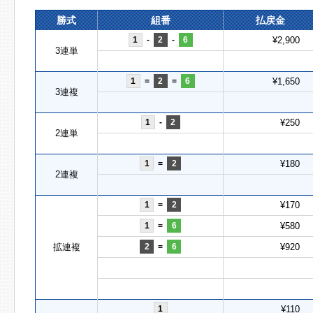
勝式
組番
払戻金
1
-
2
-
6
¥2,900
3連単
1
=
2
=
6
¥1,650
3連複
1
-
2
¥250
2連単
1
=
2
¥180
2連複
1
=
2
¥170
1
=
6
¥580
拡連複
2
=
6
¥920
1
¥110