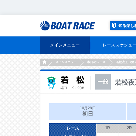
知る楽し
メインメニュー
レーススケジュ
HOME
メインメニュー
本日のレース
若松夜王Ｓ第
若松夜
10月28日
初日
レース
1R
2R