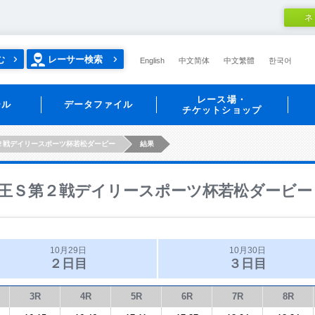
ネ
む
レーサー検索
English
中文简体
中文繁體
한국어
レース場・
ール
データファイル
チケットショップ
２戦デイリースポーツ杯若松ダービー
結果
王Ｓ第２戦デイリースポーツ杯若松ダービー
10月29日
10月30日
２日目
３日目
3R
4R
5R
6R
7R
8R