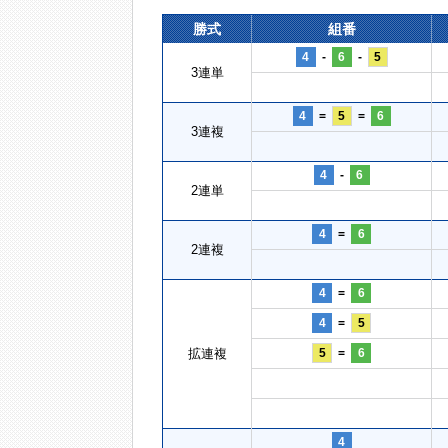
勝式
組番
4
-
6
-
5
3連単
4
=
5
=
6
3連複
4
-
6
2連単
4
=
6
2連複
4
=
6
4
=
5
拡連複
5
=
6
4