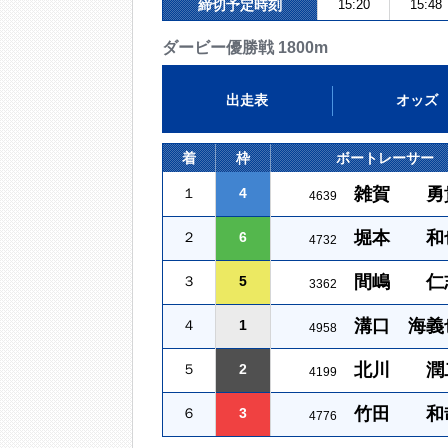
締切予定時刻
15:20
15:48
ダービー優勝戦 1800m
出走表
オッズ
着
枠
ボートレーサー
雑賀 勇
１
4
4639
堀本 和
２
6
4732
間嶋 仁
３
5
3362
溝口 海義
４
1
4958
北川 潤
５
2
4199
竹田 和
６
3
4776