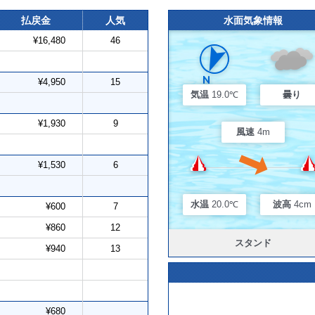
払戻金
人気
水面気象情報
¥16,480
46
¥4,950
15
気温
19.0℃
曇り
¥1,930
9
風速
4m
¥1,530
6
水温
20.0℃
波高
4cm
¥600
7
¥860
12
スタンド
¥940
13
¥680