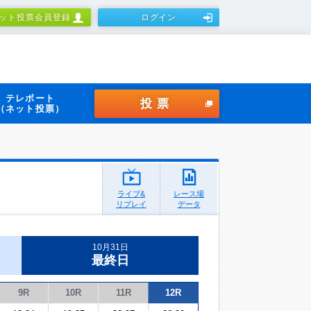
ット投票会員登録
ログイン
テレボート
投票
（ネット投票）
ライブ&
レース場
リプレイ
データ
10月31日
最終日
9R
10R
11R
12R