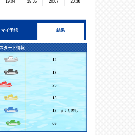
19:04
19:35
20:07
20:38
マイ予想
結果
スタート情報
.12
.13
.25
.13
.13 まくり差し
.09