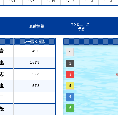
16:15
16:46
17:11
17:37
18:04
18:34
コンピューター
直前情報
予想
レースタイム
貴
1'49"5
1
也
1'51"3
2
志
1'52"8
3
也
1'54"3
5
4
二
6
哉