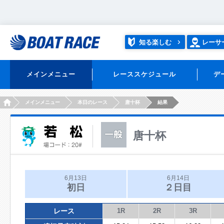
知る楽しむ
レーサ
メインメニュー
レーススケジュール
デ
HOME
メインメニュー
本日のレース
唐十杯
結果
唐十杯
6月13日
6月14日
初日
２日目
レース
1R
2R
3R