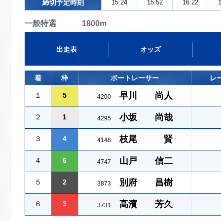
締切予定時刻
15:24
15:52
16:22
1
一般特選 1800m
出走表
オッズ
着
枠
ボートレーサー
レ
早川 尚人
１
5
4200
小坂 尚哉
２
1
4295
枝尾 賢
３
4
4148
山戸 信二
４
6
4747
別府 昌樹
５
2
3873
高濱 芳久
６
3
3731