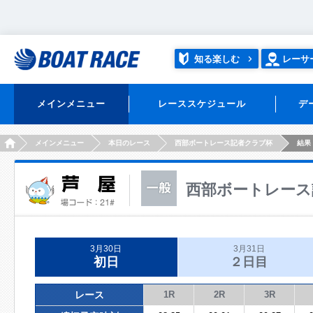
知る楽しむ
レーサ
メインメニュー
レーススケジュール
デ
HOME
メインメニュー
本日のレース
西部ボートレース記者クラブ杯
結果
西部ボートレース
3月30日
3月31日
初日
２日目
レース
1R
2R
3R