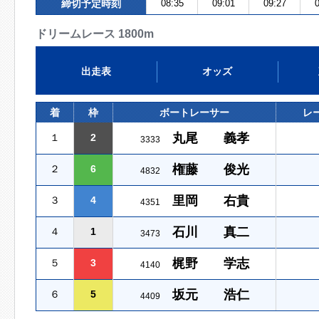
締切予定時刻
08:35
09:01
09:27
0
ドリームレース 1800m
出走表
オッズ
着
枠
ボートレーサー
レ
丸尾 義孝
１
2
3333
権藤 俊光
２
6
4832
里岡 右貴
３
4
4351
石川 真二
４
1
3473
梶野 学志
５
3
4140
坂元 浩仁
６
5
4409